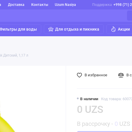
а
Доставка
Контакты
Uzum Nasiya
Поддержка
+998 (71) 
Фильтры для воды
Для отдыха и пикника
Акции
k Детский, 1,17 л
В избранное
В 
В наличии
Код товара: 6007
0 UZS
В рассрочку -
0
UZS 