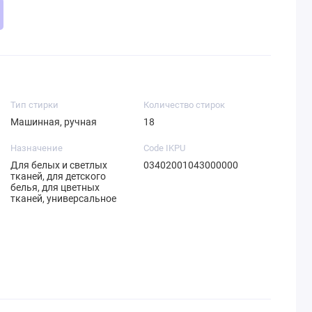
Тип стирки
Количество стирок
Машинная, ручная
18
Назначение
Code IKPU
Для белых и светлых
03402001043000000
тканей, для детского
белья, для цветных
тканей, универсальное