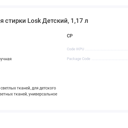
 стирки Losk Детский, 1,17 л
CP
Code IKPU
ручная
Package Code
 светлых тканей, для детского
цветных тканей, универсальное