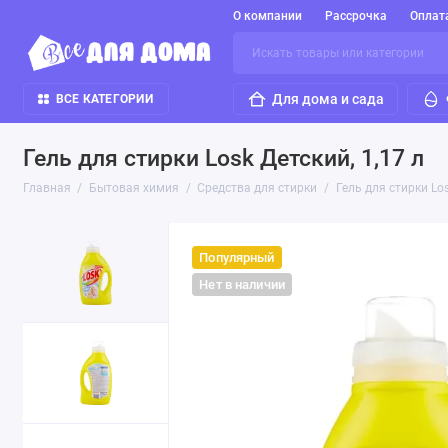
О компании
Рассрочка
Оплат
Для дома и сада
ВСЕ КАТЕГОРИИ
Гель для стирки Losk Детский, 1,17 л
Главная
Бытовая химия
Средства для стирки
Гель для стирки Los
Популярный
Нет в наличии