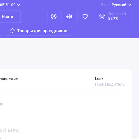
205-51-00
Язык
Русский
Корзина
0
Найти
0 UZS
Товары для праздников
Losk
сравнение
Производитель
30
x4 мес.