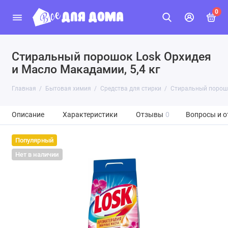
0
Стиральный порошок Losk Орхидея
и Масло Макадамии, 5,4 кг
Главная
Бытовая химия
Средства для стирки
Стиральный порошо
Описание
Характеристики
Отзывы
0
Вопросы и о
Популярный
Нет в наличии