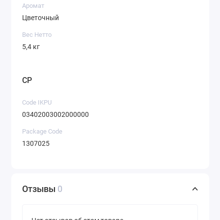
Аромат
Цветочный
Вес Нетто
5,4 кг
CP
Code IKPU
03402003002000000
Package Code
1307025
Отзывы
0