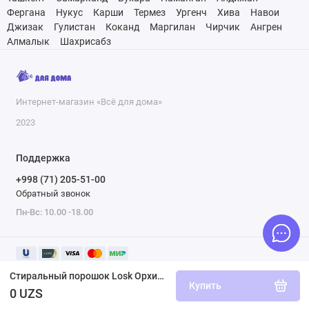
Фергана
Нукус
Карши
Термез
Ургенч
Хива
Навои
Джизак
Гулистан
Коканд
Маргилан
Чирчик
Ангрен
Алмалык
Шахрисабз
Интернет-магазин «Всё для дома»
2023
Поддержка
+998 (71) 205-51-00
Обратный звонок
Пн-Вс: 10.00 -18.00
Стиральный порошок Losk Орхидея и Масло Макадамии, 5,4 кг
Купить
0 UZS