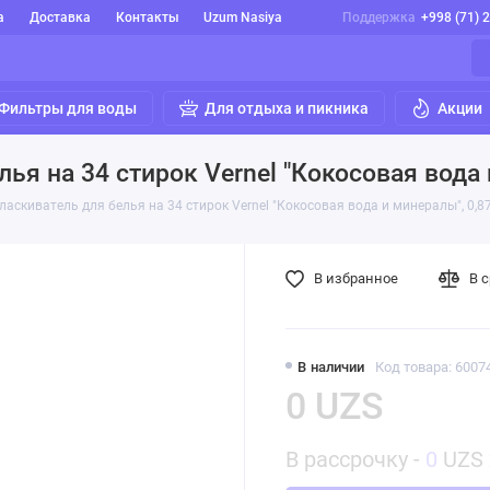
а
Доставка
Контакты
Uzum Nasiya
Поддержка
+998 (71) 
Фильтры для воды
Для отдыха и пикника
Акции
ья на 34 стирок Vernel "Кокосовая вода 
аскиватель для белья на 34 стирок Vernel "Кокосовая вода и минералы", 0,87
В избранное
В 
В наличии
Код товара: 6007
0 UZS
В рассрочку -
0
UZS 