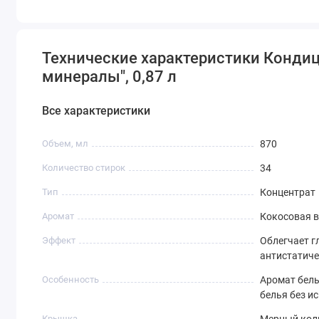
Подходит для всех видов тканей.
* до 100 дней интенсивного аромата при хранении белья 
Технические характеристики Кондици
минералы", 0,87 л
Все характеристики
Объем, мл
870
Количество стирок
34
Тип
Концентрат
Аромат
Кокосовая 
Эффект
Облегчает г
антистатич
Особенность
Аромат бель
белья без и
Крышка
Мерный кол