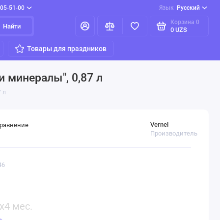
205-51-00
Язык
Русский
Корзина
0
Найти
0 UZS
Товары для праздников
и минералы", 0,87 л
 л
Vernel
сравнение
Производитель
46
x4 мес.