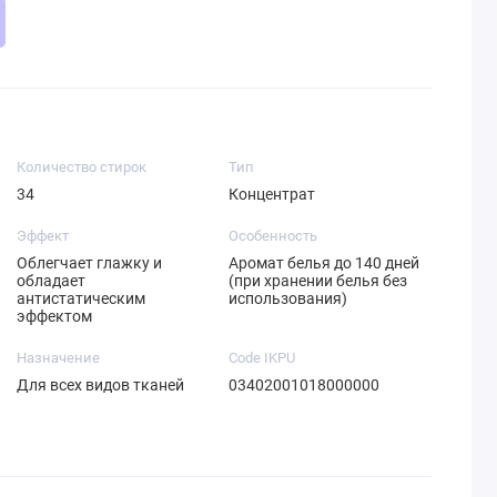
Количество стирок
Тип
34
Концентрат
Эффект
Особенность
Облегчает глажку и
Аромат белья до 140 дней
обладает
(при хранении белья без
антистатическим
использования)
эффектом
Назначение
Code IKPU
Для всех видов тканей
03402001018000000