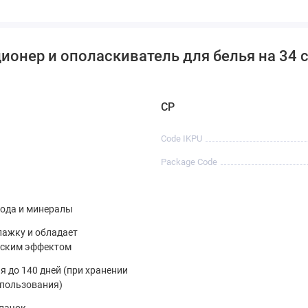
без использования благодаря аромакапсулам.
онер и ополаскиватель для белья на 34 с
CP
Code IKPU
Package Code
вода и минералы
лажку и обладает
еским эффектом
я до 140 дней (при хранении
спользования)
пачок