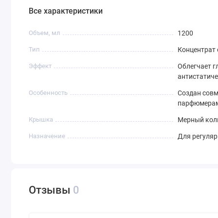
Все характеристики
Объем, мл
1200
Тип
Концентрат
Эффект
Облегчает г
антистатич
Особенность
Cоздан совм
парфюмера
Крышка
Мерный кол
Назначение
Для регуляр
Отзывы
0