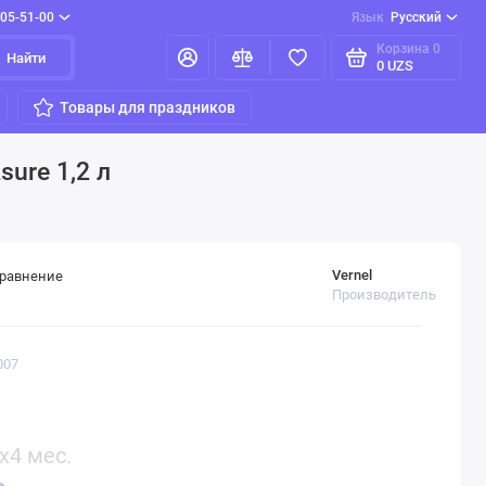
205-51-00
Язык
Русский
Корзина
0
Найти
0 UZS
Товары для праздников
ure 1,2 л
Vernel
сравнение
Производитель
007
x4 мес.