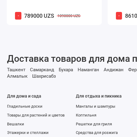
789000 UZS
8610
-
-
1090000 UZS
Доставка товаров для дома п
Ташкент
Самарканд
Бухара
Наманган
Андижан
Фер
Алмалык
Шахрисабз
Для дома и сада
Для отдыха и пикника
Гладильные доски
Мангалы и шампуры
Товары для растений и цветов
Коптильня
Вешалки
Решетки для гриля
Этажерки и стеллажи
Средства для розжига