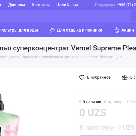
а
Доставка
Контакты
Uzum Nasiya
Поддержка
+998 (71) 
Фильтры для воды
Для отдыха и пикника
Акции
ья суперконцентрат Vernel Supreme Pleas
аскиватель для белья суперконцентрат Vernel Supreme Pleasure 1,2 л
В избранное
В 
В наличии
Код товара: 1006
0 UZS
В рассрочку -
0
UZS 