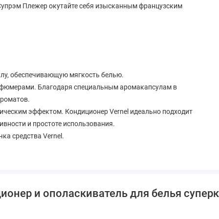
l Супрэм Плежер окутайте себя изысканным французским
улу, обеспечивающую мягкость белью.
рфюмерами. Благодаря специальным аромакапсулам в
ароматов.
тическим эффектом. Кондиционер Vernel идеально подходит
тивности и простоте использования.
ка средства Vernel.
ионер и ополаскиватель для белья суперк