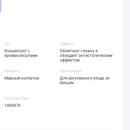
Тип
Эффект
Концентрат с
Облегчает глажку и
аромакапсулами
обладает антистатическим
эффектом
Крышка
Назначение
Мерный колпачок
Для регулярного ухода за
бельем
Package Code
1490870