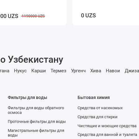
0 UZS
00 UZS
1190000 UZS
о Узбекистану
гана
Нукус
Карши
Термез
Ургенч
Хива
Навои
Джиза
Фильтры для воды
Бытовая химия
Фильтры для воды обратного
Средства от насекомых
осмоса
Средства для стирки
Проточные фильтры для воды
Чистящие и моющие средства
Магистральные фильтры для
Средства для ванной и туалета
воды