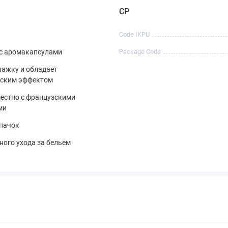
CP
Code IKPU
 с аромакапсулами
Package Code
лажку и обладает
еским эффектом
естно с французскими
ми
пачок
ного ухода за бельем