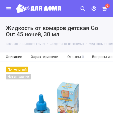
0
Жидкость от комаров детская Go
Out 45 ночей, 30 мл
Главная
Бытовая химия
Средства от насекомых
Жидкость от ком
Описание
Характеристики
Отзывы
0
Вопросы и о
Популярный
Нет в наличии