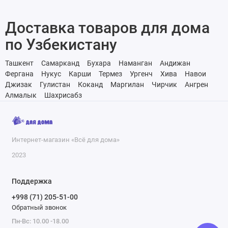
Доставка товаров для дома
по Узбекистану
Ташкент
Самарканд
Бухара
Наманган
Андижан
Фергана
Нукус
Карши
Термез
Ургенч
Хива
Навои
Джизак
Гулистан
Коканд
Маргилан
Чирчик
Ангрен
Алмалык
Шахрисабз
Интернет-магазин «Всё для дома»
2023
Поддержка
+998 (71) 205-51-00
Обратный звонок
Пн-Вс: 10.00 -18.00