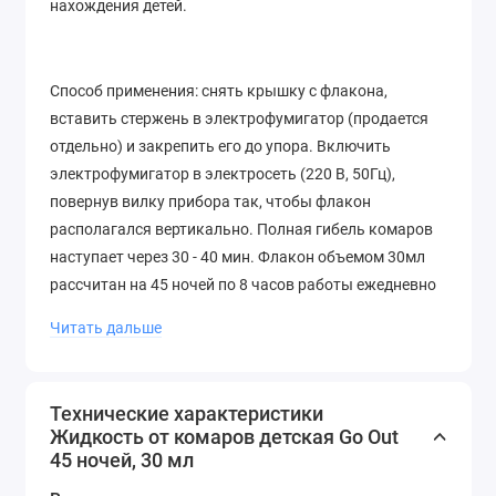
нахождения детей.
Способ применения: снять крышку с флакона,
вставить стержень в электрофумигатор (продается
отдельно) и закрепить его до упора. Включить
электрофумигатор в электросеть (220 В, 50Гц),
повернув вилку прибора так, чтобы флакон
располагался вертикально. Полная гибель комаров
наступает через 30 - 40 мин. Флакон объемом 30мл
рассчитан на 45 ночей по 8 часов работы ежедневно
в помещении 15-20м 2 (30-50м3).
Читать дальше
Меры предосторожности: использовать только по
Технические характеристики
назначению! Средство применять в присутствии
Жидкость от комаров детская Go Out
взрослых и детей в хорошо проветриваемых
45 ночей, 30 мл
помещениях (при открытых форточках или окнах) не