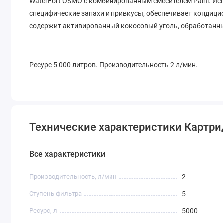
WaterFort OSMO с комбинированным смесителем Paini. Исп
специфические запахи и привкусы, обеспечивает кондиц
содержит активированный кокосовый уголь, обработанны
Ресурс 5 000 литров. Производительность 2 л/мин.
Технические характеристики Картри
Все характеристики
Производительность, л/мин
2
Ступень фильтра
5
Ресурс, л
5000