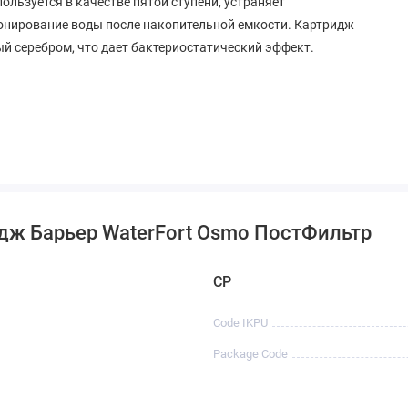
ользуется в качестве пятой ступени, устраняет
ионирование воды после накопительной емкости. Картридж
й серебром, что дает бактериостатический эффект.
дж Барьер WaterFort Osmo ПостФильтр
CP
Code IKPU
Package Code