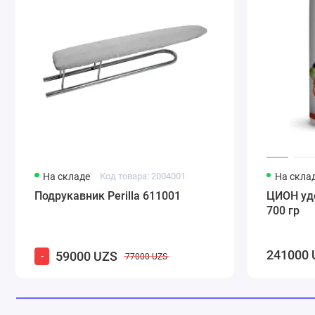
На складе
Код товара: 2004001
На скла
Подрукавник Perilla 611001
ЦИОН уд
700 гр
241000 
59000 UZS
-
77000 UZS