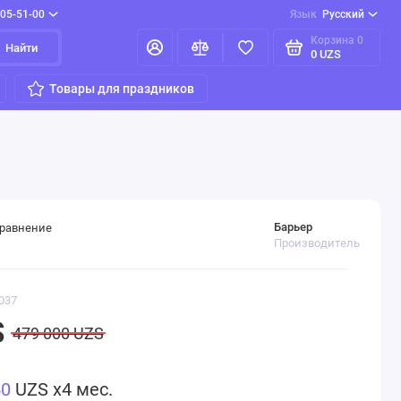
205-51-00
Язык
Русский
Корзина
0
Найти
0 UZS
Товары для праздников
Барьер
сравнение
Производитель
037
S
479 000 UZS
50
UZS x4 мес.