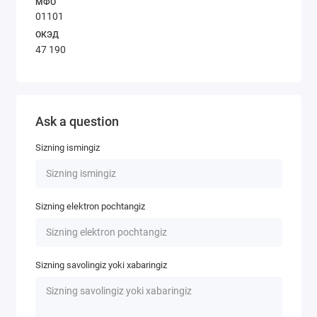
МФО
01101
ОКЭД
47 190
Ask a question
Sizning ismingiz
Sizning elektron pochtangiz
Sizning savolingiz yoki xabaringiz