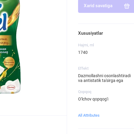
Xarid savatiga
Xususiyatlar
Hajmi, ml
1740
Effekt
Dazmollashni osonlashtiradi
va antistatik ta'sirga ega
Qopqoq
O'lchov qopqog'i
All Attributes