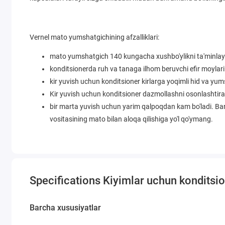
Vernel mato yumshatgichining afzalliklari:
mato yumshatgich 140 kungacha xushbo'ylikni ta'minlayd
konditsionerda ruh va tanaga ilhom beruvchi efir moylar
kir yuvish uchun konditsioner kirlarga yoqimli hid va yum
Kir yuvish uchun konditsioner dazmollashni osonlashtirad
bir marta yuvish uchun yarim qalpoqdan kam bo'ladi. Barc
vositasining mato bilan aloqa qilishiga yo'l qo'ymang.
Specifications Kiyimlar uchun konditsi
Barcha xususiyatlar