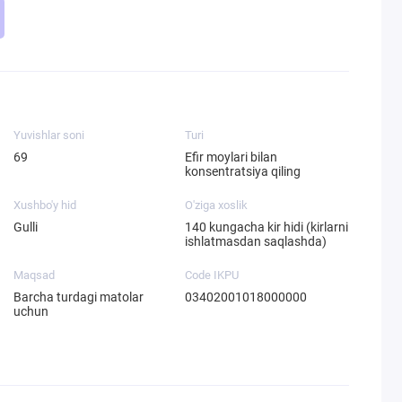
Yuvishlar soni
Turi
69
Efir moylari bilan
konsentratsiya qiling
Xushbo'y hid
O'ziga xoslik
Gulli
140 kungacha kir hidi (kirlarni
ishlatmasdan saqlashda)
Maqsad
Code IKPU
Barcha turdagi matolar
03402001018000000
uchun