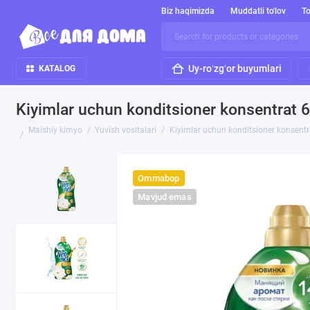
Biz haqimizda
Muddatli to'lov
To
Uy-roʻzgʻor buyumlari
KATALOG
Kiyimlar uchun konditsioner konsentrat 6
Maishiy kimyo
Yuvish vositalari
Kiyimlar uchun konditsioner konsentr
Ommabop
Mavjud emas