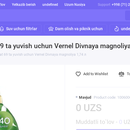
'lov
Yetkazib berish
undefined
Uzum Nasiya
Support
+998 (71) 
Suv uchun filtrlar
Dam olish va piknik uchun
unde
9 ta yuvish uchun Vernel Divnaya magnoliya
at 69 ta yuvish uchun Vernel Divnaya magnoliya 1,74 л
Add to Wishlist
T
Mavjud
Product code: 100600
0 UZS
Muddatli to`lov -
0
UZ