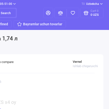
205-51-00
Til
Uzbekcha
Cart
0
Search
0 UZS
fined
Bayramlar uchun tovarlar
 1,74 л
Vernel
o compare
Ishlab chiqaruvchi
6
S x4 oy