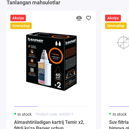
Tanlangan mahsulotlar
Aksiya
Aksiya
Ommabop
Ommabop
In stock
Product code: 6002017
In stock
Almashtiriladigan kartrij Temir х2,
Suv filtrl
filtrli ko'za Baryer uchun
himoya qi