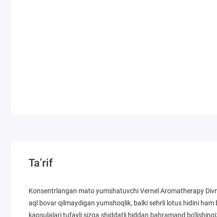
Ta’rif
Konsentrlangan mato yumshatuvchi Vernel Aromatherapy Divna
aql bovar qilmaydigan yumshoqlik, balki sehrli lotus hidini ham
kapsulalari tufayli sizga shiddatli hiddan bahramand bo'lishin