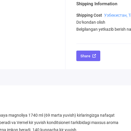
Shipping Information
Shipping Cost
Узбекистан, 
Doʻkondan olish
Belgilangan yetkazib berish nar
Share
ya magnoliya 1740 ml (69 marta yuvish) kirlaringizga nafaqat
 beradi va Vernel kir yuvish konditsioneri tarkibidagi maxsus aroma
gizga imkon beradi. 140 kungacha kir yuvish.