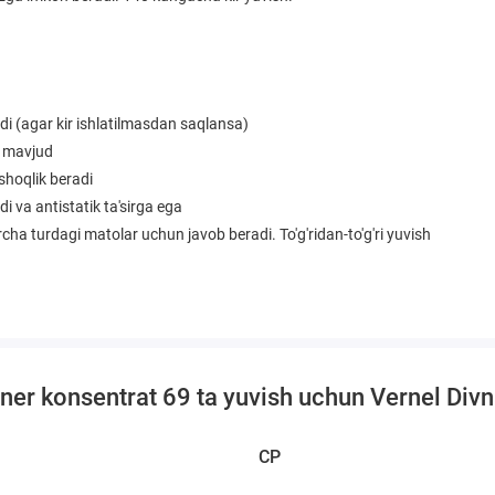
i (agar kir ishlatilmasdan saqlansa)
i mavjud
shoqlik beradi
i va antistatik ta'sirga ega
ha turdagi matolar uchun javob beradi. To'g'ridan-to'g'ri yuvish
oner konsentrat 69 ta yuvish uchun Vernel Div
CP