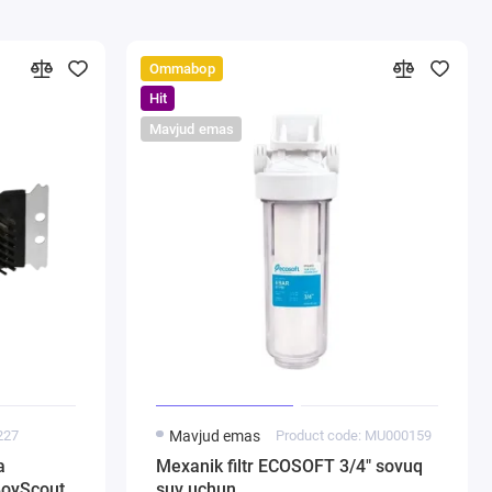
Ommabop
Hit
Mavjud emas
227
Mavjud emas
Product code: MU000159
a
Mexanik filtr ECOSOFT 3/4" sovuq
 BoyScout
suv uchun