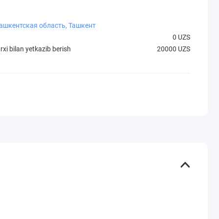
Ташкентская область, Ташкент
0 UZS
xi bilan yetkazib berish
20000 UZS