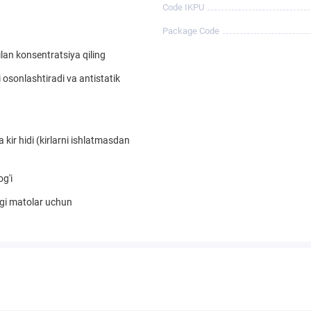
Code IKPU
Package Code
ilan konsentratsiya qiling
osonlashtiradi va antistatik
kir hidi (kirlarni ishlatmasdan
g'i
gi matolar uchun