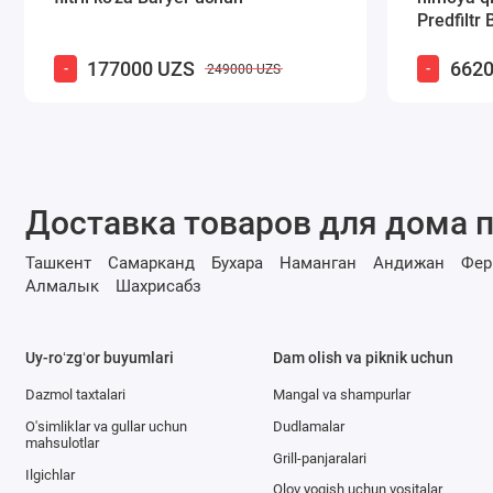
Predfiltr
177000 UZS
6620
-
-
249000 UZS
Доставка товаров для дома п
Ташкент
Самарканд
Бухара
Наманган
Андижан
Фер
Алмалык
Шахрисабз
Uy-roʻzgʻor buyumlari
Dam olish va piknik uchun
Dazmol taxtalari
Mangal va shampurlar
O'simliklar va gullar uchun
Dudlamalar
mahsulotlar
Grill-panjaralari
Ilgichlar
Olov yoqish uchun vositalar