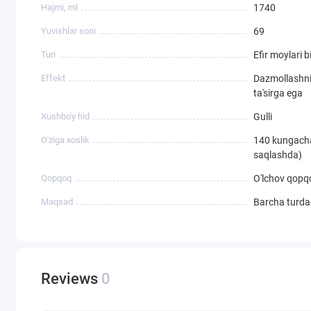
Hajmi, ml
1740
Yuvishlar soni
69
Turi
Efir moylari b
Effekt
Dazmollashni 
ta'sirga ega
Xushbo'y hid
Gulli
O'ziga xoslik
140 kungacha 
saqlashda)
Qopqoq
O'lchov qopqo
Maqsad
Barcha turda
Reviews
0