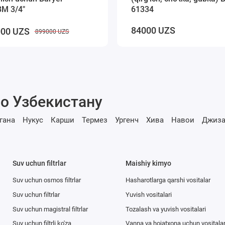
 BM 3/4"
61334
84000 UZS
00 UZS
899000 UZS
о Узбекистану
гана
Нукус
Карши
Термез
Ургенч
Хива
Навои
Джиза
Suv uchun filtrlar
Maishiy kimyo
Suv uchun osmos filtrlar
Hasharotlarga qarshi vositalar
Suv uchun filtrlar
Yuvish vositalari
Suv uchun magistral filtrlar
Tozalash va yuvish vositalari
Suv uchun filtrli ko'za
Vanna va hojatxona uchun vositala