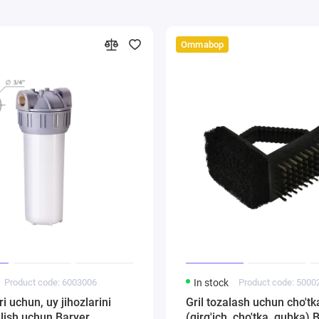
Ommabop
Product code: 6003006
In stock
Product code: 5000
ari uchun, uy jihozlarini
Gril tozalash uchun cho'tk
lish uchun Baryer
(qirg'ich, cho'tka, gubka)