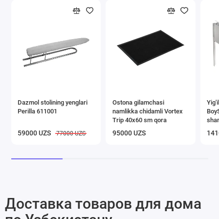
Dazmol stolining yenglari
Ostona gilamchasi
Yig'
Perilla 611001
namlikka chidamli Vortex
BoyS
Trip 40х60 sm qora
sha
59000 UZS
95000 UZS
141
77000 UZS
Доставка товаров для дома