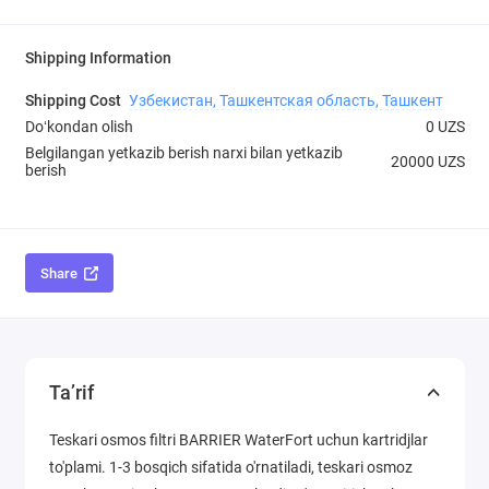
Shipping Information
Shipping Cost
Узбекистан, Ташкентская область, Ташкент
Doʻkondan olish
0 UZS
Belgilangan yetkazib berish narxi bilan yetkazib
20000 UZS
berish
Share
Ta’rif
Teskari osmos filtri BARRIER WaterFort uchun kartridjlar
to'plami. 1-3 bosqich sifatida o'rnatiladi, teskari osmoz