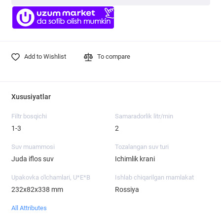
Add to Wishlist
To compare
Xususiyatlar
Filtr bosqichi
Samaradorlik litr/min
1-3
2
Suv muammosi
Tozalangan suv turi
Juda iflos suv
Ichimlik krani
Upakovka o'lchamlari, U*E*B
Ishlab chiqarilgan mamlakat
232x82x338 mm
Rossiya
All Attributes