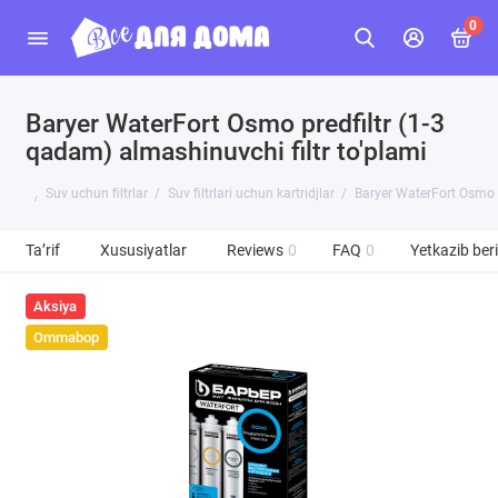
0
Baryer WaterFort Osmo predfiltr (1-3
qadam) almashinuvchi filtr to'plami
Suv uchun filtrlar
Suv filtrlari uchun kartridjlar
Baryer WaterFort Osmo p
Ta’rif
Xususiyatlar
Reviews
0
FAQ
0
Yetkazib beri
Aksiya
Ommabop