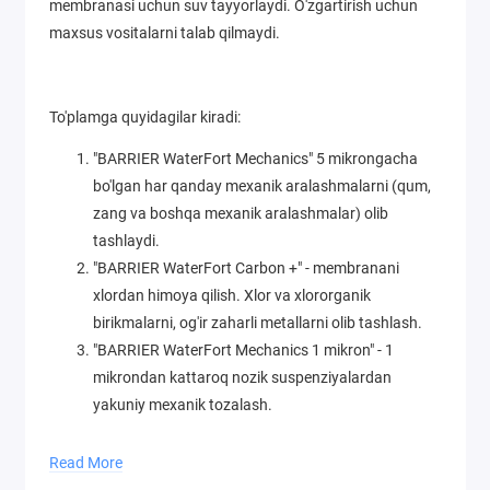
membranasi uchun suv tayyorlaydi. O'zgartirish uchun
maxsus vositalarni talab qilmaydi.
To'plamga quyidagilar kiradi:
"BARRIER WaterFort Mechanics" 5 mikrongacha
bo'lgan har qanday mexanik aralashmalarni (qum,
zang va boshqa mexanik aralashmalar) olib
tashlaydi.
"BARRIER WaterFort Carbon +" - membranani
xlordan himoya qilish. Xlor va xlororganik
birikmalarni, og'ir zaharli metallarni olib tashlash.
"BARRIER WaterFort Mechanics 1 mikron" - 1
mikrondan kattaroq nozik suspenziyalardan
yakuniy mexanik tozalash.
Read More
To'plamning resursi 12 oygacha.