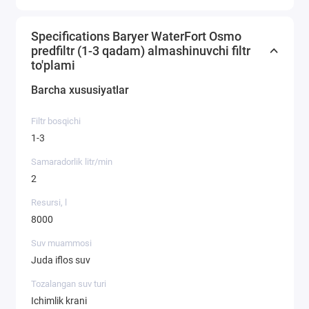
Specifications Baryer WaterFort Osmo
predfiltr (1-3 qadam) almashinuvchi filtr
to'plami
Barcha xususiyatlar
Filtr bosqichi
1-3
Samaradorlik litr/min
2
Resursi, l
8000
Suv muammosi
Juda iflos suv
Tozalangan suv turi
Ichimlik krani