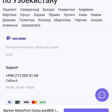
по Узбекистану
Ташкент
Самарканд
Бухара
Наманган
Андижан
Фергана
Нукус
Карши
Термез
Ургенч
Хива
Навои
Джизак
Гулистан
Коканд
Маргилан
Чирчик
Ангрен
Алмалык
Шахрисабз
Интернет-магазин «Всё для дома»
2023
Support
+998 (71) 205-51-00
Callback
Пн-Вс: 10.00 -18.00
Baryer WaterFort Osmo predfiltr (1-3 qadam) almashinuvchi filtr to'plami