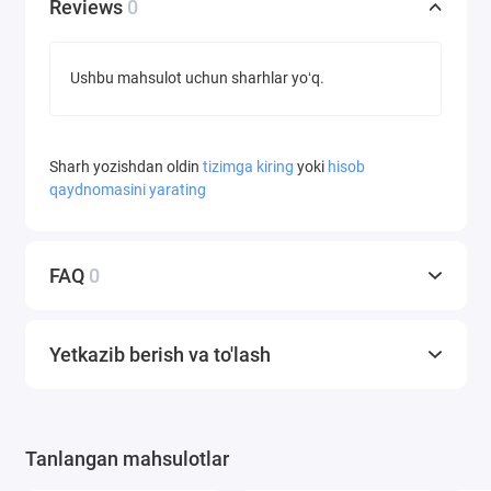
Reviews
0
Ushbu mahsulot uchun sharhlar yoʻq.
Sharh yozishdan oldin
tizimga kiring
yoki
hisob
qaydnomasini yarating
FAQ
0
Yetkazib berish va to'lash
Tanlangan mahsulotlar