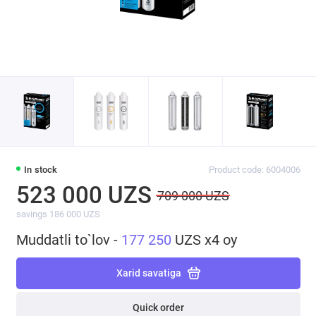
In stock
Product code: 6004006
523 000 UZS
709 000 UZS
savings 186 000 UZS
Muddatli to`lov -
177 250
UZS x4 oy
Xarid savatiga
Quick order