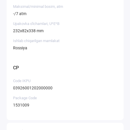
Maksimal/minimal bosim, atm
-/7 atm
Upakovka o'lchamlari, U*E*B
232x82x338 mm
Ishlab chiqarilgan mamlakat
Rossiya
CP
Code IKPU
03926001202000000
Package Code
1531009