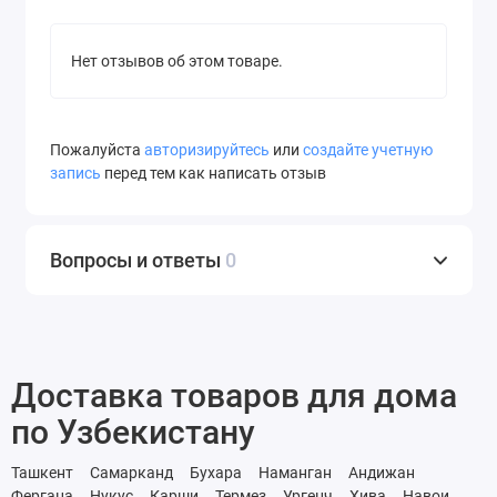
Нет отзывов об этом товаре.
Пожалуйста
авторизируйтесь
или
создайте учетную
запись
перед тем как написать отзыв
Вопросы и ответы
0
Доставка товаров для дома
по Узбекистану
Ташкент
Самарканд
Бухара
Наманган
Андижан
Фергана
Нукус
Карши
Термез
Ургенч
Хива
Навои