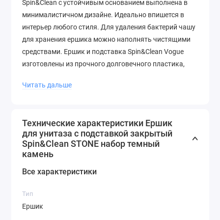
Spin&Clean с устойчивым основанием выполнена в
минималистичном дизайне. Идеально впишется в
интерьер любого стиля. Для удаления бактерий чашу
для хранения ершика можно наполнять чистящими
средствами. Ершик и подставка Spin&Clean Vogue
изготовлены из прочного долговечного пластика,
устойчивого к бытовой химии. Пастельный бежевый
Читать дальше
цвет идеально подходит для стильной ванной
комнаты, не темнеет и не желтеет со временем.
Технические характеристики Ершик
для унитаза с подставкой закрытый
Spin&Clean STONE набор темный
камень
Все характеристики
Тип
Ершик