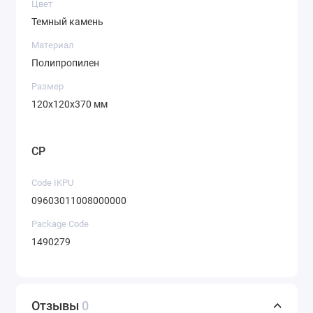
Цвет
Темный камень
Материал
Полипропилен
Размер
120х120х370 мм
CP
Code IKPU
09603011008000000
Package Code
1490279
Отзывы
0