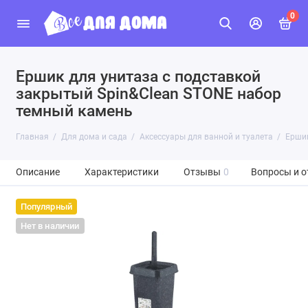
0
Ершик для унитаза с подставкой
закрытый Spin&Clean STONE набор
темный камень
Главная
Для дома и сада
Аксессуары для ванной и туалета
Ершик
Описание
Характеристики
Отзывы
0
Вопросы и о
Популярный
Нет в наличии