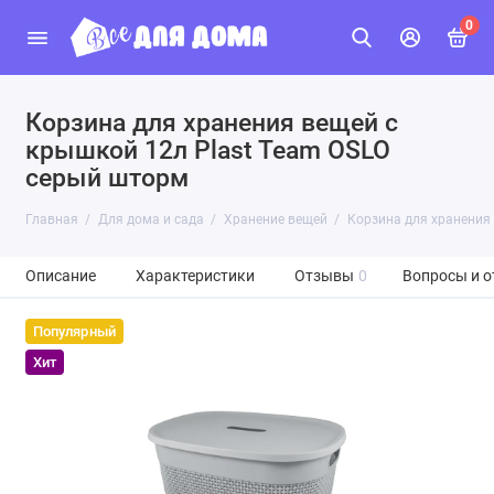
0
Корзина для хранения вещей с
крышкой 12л Plast Team OSLO
серый шторм
Главная
Для дома и сада
Хранение вещей
Корзина для хранения
Описание
Характеристики
Отзывы
0
Вопросы и о
Популярный
Хит