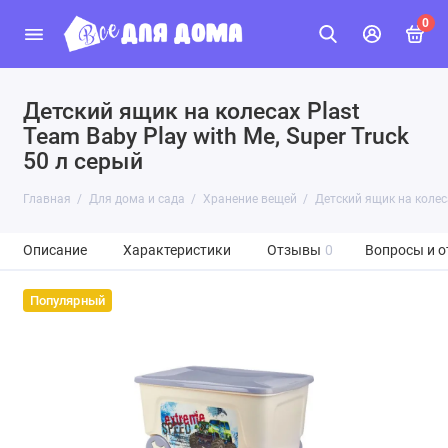
0
Детский ящик на колесах Plast
Team Baby Play with Me, Super Truck
50 л серый
Главная
Для дома и сада
Хранение вещей
Детский ящик на колеса
Описание
Характеристики
Отзывы
0
Вопросы и о
Популярный