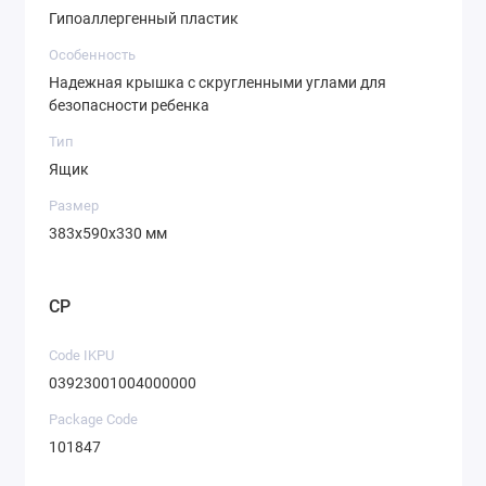
Гипоаллергенный пластик
Особенность
Надежная крышка с скругленными углами для
безопасности ребенка
Тип
Ящик
Размер
383х590х330 мм
CP
Code IKPU
03923001004000000
Package Code
101847