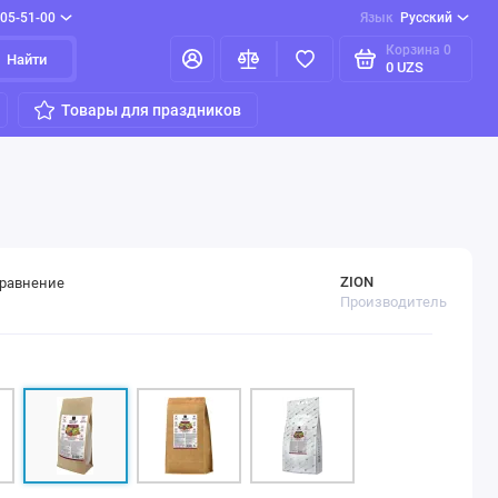
205-51-00
Язык
Русский
Корзина
0
Найти
0 UZS
Товары для праздников
ZION
сравнение
Производитель