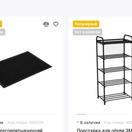
Популярный
ии
Нет в наличии
ии
Код товара: 5000254
В наличии
Код товара: 30
влаговпитывающий
Подставка для обуви З