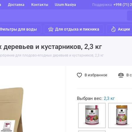
а
Доставка
Контакты
Uzum Nasiya
Поддержка
+998 (71) 
Фильтры для воды
Для отдыха и пикника
Акции
деревьев и кустарников, 2,3 кг
брение для плодово-ягодных деревьев и кустарников, 2,3 кг
В избранное
В 
Выбран вес:
2,3 кг