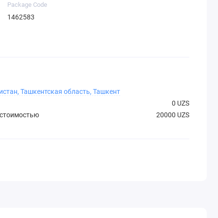
Package Code
1462583
истан, Ташкентская область, Ташкент
0 UZS
 стоимостью
20000 UZS