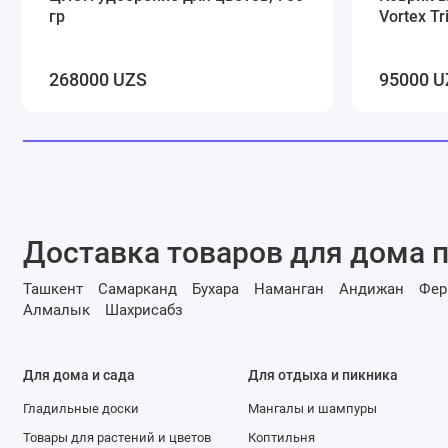
гр
Vortex T
268000 UZS
95000 U
Доставка товаров для дома п
Ташкент
Самарканд
Бухара
Наманган
Андижан
Фер
Алмалык
Шахрисабз
Для дома и сада
Для отдыха и пикника
Гладильные доски
Мангалы и шампуры
Товары для растений и цветов
Коптильня