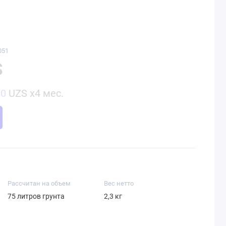
051
S
00
UZS x4 мес.
Рассчитан на объем
Вес нетто
75 литров грунта
2,3 кг