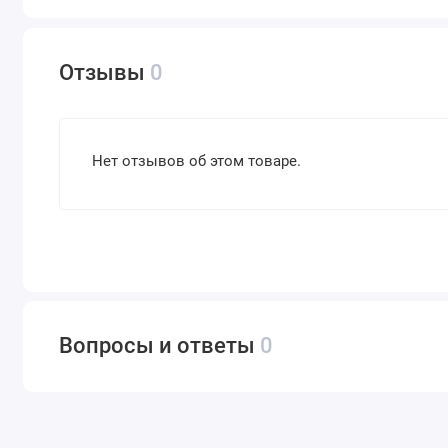
Ограничений по количеству вносимого субстрата нет. Вне
повысить эффективность его работы и продлить срок.
Отзывы
0
Нет отзывов об этом товаре.
Вопросы и ответы
0