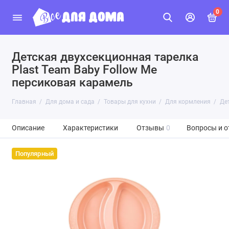
0
Детская двухсекционная тарелка
Plast Team Baby Follow Me
персиковая карамель
Главная
Для дома и сада
Товары для кухни
Для кормления
Де
Описание
Характеристики
Отзывы
0
Вопросы и о
Популярный