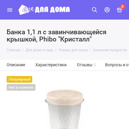
0
Банка 1,1 л с завинчивающейся
крышкой, Phibo "Кристалл"
Главная
Для дома и сада
Товары для кухни
Хранение продуктов
Описание
Характеристики
Отзывы
0
Вопросы и о
Популярный
Нет в наличии