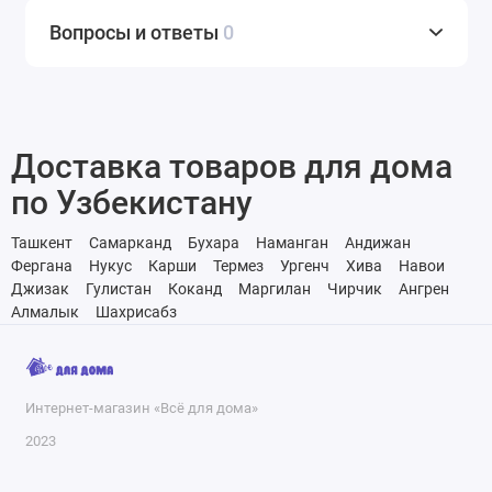
Вопросы и ответы
0
Доставка товаров для дома
по Узбекистану
Ташкент
Самарканд
Бухара
Наманган
Андижан
Фергана
Нукус
Карши
Термез
Ургенч
Хива
Навои
Джизак
Гулистан
Коканд
Маргилан
Чирчик
Ангрен
Алмалык
Шахрисабз
Интернет-магазин «Всё для дома»
2023