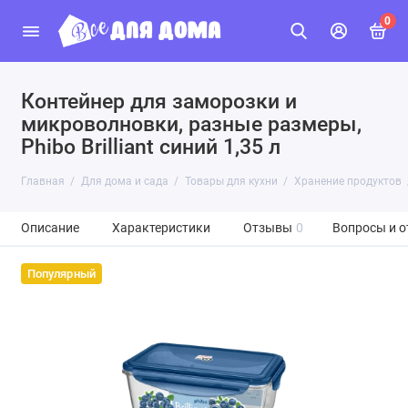
0
Контейнер для заморозки и
микроволновки, разные размеры,
Phibo Brilliant синий 1,35 л
Главная
Для дома и сада
Товары для кухни
Хранение продуктов
Описание
Характеристики
Отзывы
0
Вопросы и о
Популярный