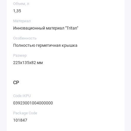
Объем, л
1,35
Материал
Инновационный материал "Tritan"
Особенность
Полностью герметичная крышка
Размер
225x135x82 мм
CP
Code IKPU
03923001004000000
Package Code
101847