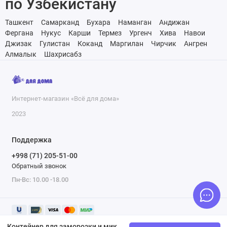
по Узбекистану
Ташкент
Самарканд
Бухара
Наманган
Андижан
Фергана
Нукус
Карши
Термез
Ургенч
Хива
Навои
Джизак
Гулистан
Коканд
Маргилан
Чирчик
Ангрен
Алмалык
Шахрисабз
Интернет-магазин «Всё для дома»
2023
Поддержка
+998 (71) 205-51-00
Обратный звонок
Пн-Вс: 10.00 -18.00
Контейнер для заморозки и микроволновки, разные размеры, Phibo Brilliant синий 1,35 л