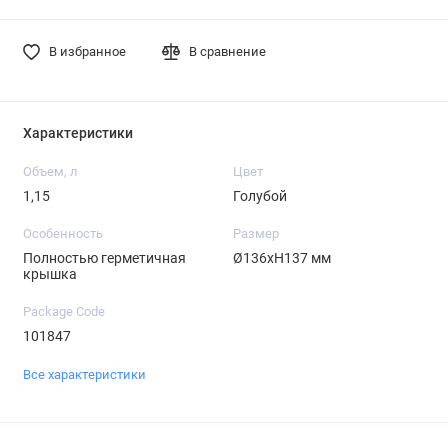
В избранное
В сравнение
Характеристики
Объем, л
Цвет
1,15
Голубой
Особенность
Размер
Полностью герметичная
Ø136хH137 мм
крышка
Package Code
101847
Все характеристики