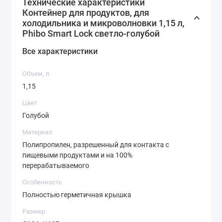
Технические характеристики
• Изготавливаются из безопасного полипропилена,
Контейнер для продуктов, для
разрешенного для контакта с пищевыми продуктами
холодильника и микроволновки 1,15 л,
и на 100% перерабатываемого.
Phibo Smart Lock светло-голубой
Все характеристики
Объем, л
1,15
Цвет
Голубой
Материал
Полипропилен, разрешенный для контакта с
пищевыми продуктами и на 100%
перерабатываемого
Особенность
Полностью герметичная крышка
Размер