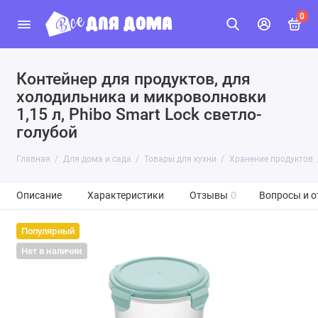
0
Контейнер для продуктов, для
холодильника и микроволновки
1,15 л, Phibo Smart Lock светло-
голубой
Главная
Для дома и сада
Товары для кухни
Хранение продуктов
Описание
Характеристики
Отзывы
0
Вопросы и о
Популярный
Нет в наличии