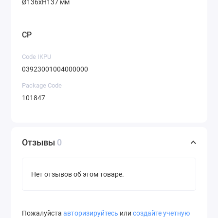
Ø136хH137 мм
CP
Code IKPU
03923001004000000
Package Code
101847
Отзывы
0
Нет отзывов об этом товаре.
Пожалуйста
авторизируйтесь
или
создайте учетную