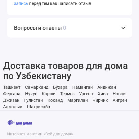
запись
перед тем как написать отзыв
Вопросы и ответы
0
Доставка товаров для дома
по Узбекистану
Ташкент
Самарканд
Бухара
Наманган
Андижан
Фергана
Нукус
Карши
Термез
Ургенч
Хива
Навои
Джизак
Гулистан
Коканд
Маргилан
Чирчик
Ангрен
Алмалык
Шахрисабз
Интернет-магазин «Всё для дома»