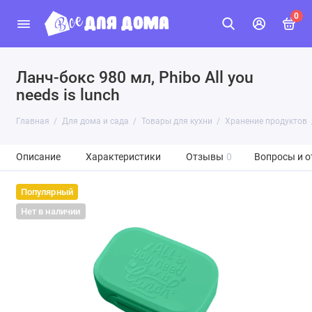
0
Ланч-бокс 980 мл, Phibo All you
needs is lunch
Главная
Для дома и сада
Товары для кухни
Хранение продуктов
Описание
Характеристики
Отзывы
0
Вопросы и о
Популярный
Нет в наличии