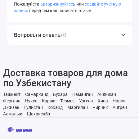
Пожалуйста
авторизируйтесь
или
создайте учетную
запись
перед тем как написать отзыв
Вопросы и ответы
0
Доставка товаров для дома
по Узбекистану
Ташкент
Самарканд
Бухара
Наманган
Андижан
Фергана
Нукус
Карши
Термез
Ургенч
Хива
Навои
Джизак
Гулистан
Коканд
Маргилан
Чирчик
Ангрен
Алмалык
Шахрисабз