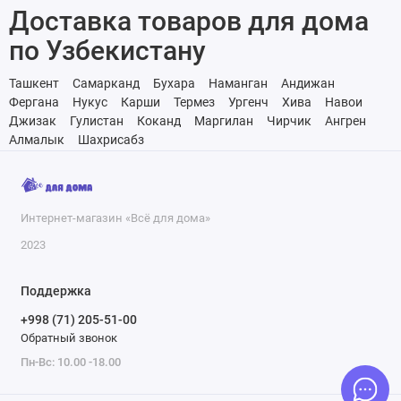
Доставка товаров для дома
по Узбекистану
Ташкент
Самарканд
Бухара
Наманган
Андижан
Фергана
Нукус
Карши
Термез
Ургенч
Хива
Навои
Джизак
Гулистан
Коканд
Маргилан
Чирчик
Ангрен
Алмалык
Шахрисабз
Интернет-магазин «Всё для дома»
2023
Поддержка
+998 (71) 205-51-00
Обратный звонок
Пн-Вс: 10.00 -18.00