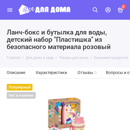
0
Ланч-бокс и бутылка для воды,
детский набор "Пластишка" из
безопасного материала розовый
Главная
Для дома и сада
Товары для кухни
Хранение продуктов
Описание
Характеристики
Отзывы
0
Вопросы и о
Популярный
Нет в наличии