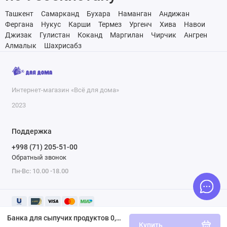
Ташкент
Самарканд
Бухара
Наманган
Андижан
Фергана
Нукус
Карши
Термез
Ургенч
Хива
Навои
Джизак
Гулистан
Коканд
Маргилан
Чирчик
Ангрен
Алмалык
Шахрисабз
Интернет-магазин «Всё для дома»
2023
Поддержка
+998 (71) 205-51-00
Обратный звонок
Пн-Вс: 10.00 -18.00
Банка для сыпучих продуктов 0,5 л с завинчивающейся крышкой Plast Team STOCKHOLM шоколадный мокко
Купить