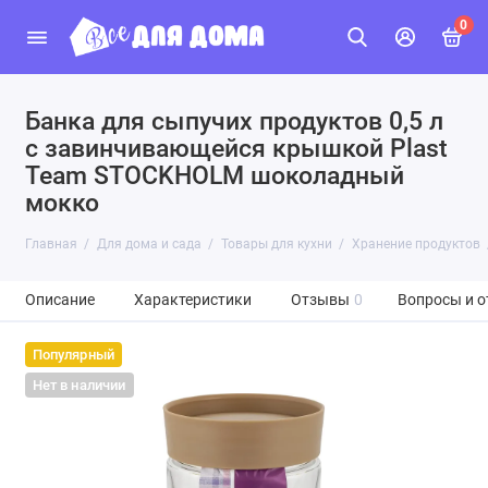
0
Банка для сыпучих продуктов 0,5 л
с завинчивающейся крышкой Plast
Team STOCKHOLM шоколадный
мокко
Главная
Для дома и сада
Товары для кухни
Хранение продуктов
Описание
Характеристики
Отзывы
0
Вопросы и о
Популярный
Нет в наличии