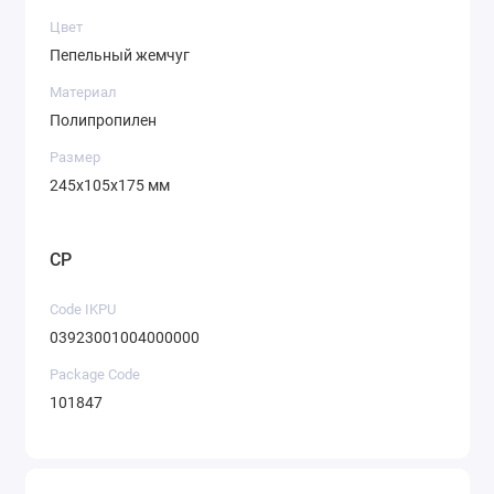
Цвет
Пепельный жемчуг
Материал
Полипропилен
Размер
245х105х175 мм
CP
Code IKPU
03923001004000000
Package Code
101847