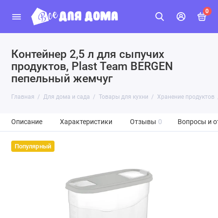
0
Контейнер 2,5 л для сыпучих
продуктов, Plast Team BERGEN
пепельный жемчуг
Главная
Для дома и сада
Товары для кухни
Хранение продуктов
Описание
Характеристики
Отзывы
0
Вопросы и о
Популярный