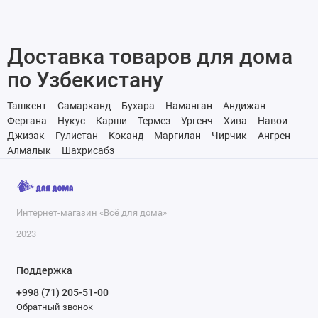
Доставка товаров для дома
по Узбекистану
Ташкент
Самарканд
Бухара
Наманган
Андижан
Фергана
Нукус
Карши
Термез
Ургенч
Хива
Навои
Джизак
Гулистан
Коканд
Маргилан
Чирчик
Ангрен
Алмалык
Шахрисабз
Интернет-магазин «Всё для дома»
2023
Поддержка
+998 (71) 205-51-00
Обратный звонок