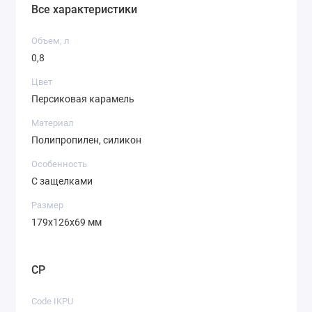
Все характеристики
Объем, л
0,8
Цвет
Персиковая карамель
Материал
Полипропилен, силикон
Особенность
С защелками
Размер
179х126х69 мм
CP
Code IKPU