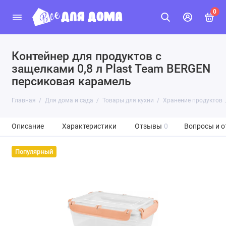
0
Контейнер для продуктов с
защелками 0,8 л Plast Team BERGEN
персиковая карамель
Главная
Для дома и сада
Товары для кухни
Хранение продуктов
Описание
Характеристики
Отзывы
0
Вопросы и о
Популярный