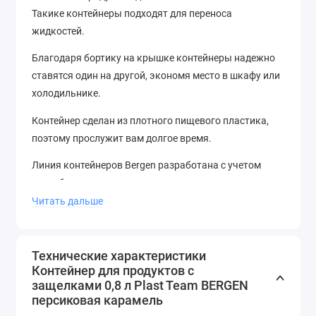
Такике контейнеры подходят для переноса
жидкостей.
Благодаря бортику на крышке контейнеры надежно
ставятся один на другой, экономя место в шкафу или
холодильнике.
Контейнер сделан из плотного пищевого пластика,
поэтому прослужит вам долгое время.
Линия контейнеров Bergen разработана с учетом
потребности в разных литражах – маленькие
емкости для порционной переноски, большие для
Читать дальше
хранения продуктов дома.
Температурный режим: -5 +70°С
Технические характеристики
Контейнер для продуктов с
защелками 0,8 л Plast Team BERGEN
персиковая карамель