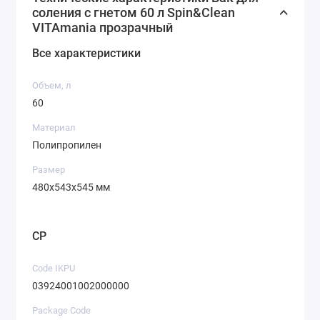
соления с гнетом 60 л Spin&Clean
VITAmania прозрачный
Все характеристики
Объем, л
60
Материал
Полипропилен
Размер
480x543x545 мм
CP
Code IKPU
03924001002000000
Package Code