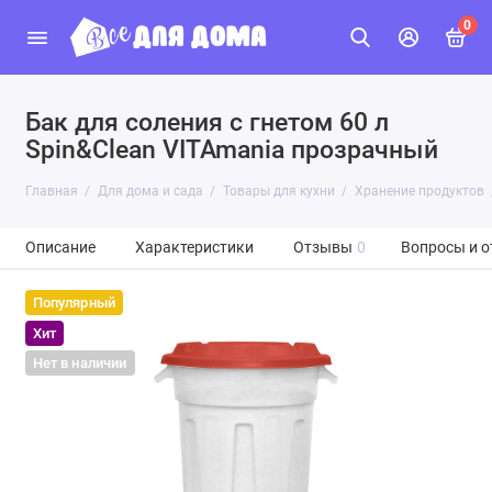
0
Бак для соления с гнетом 60 л
Spin&Clean VITAmania прозрачный
Главная
Для дома и сада
Товары для кухни
Хранение продуктов
Описание
Характеристики
Отзывы
0
Вопросы и о
Популярный
Хит
Нет в наличии