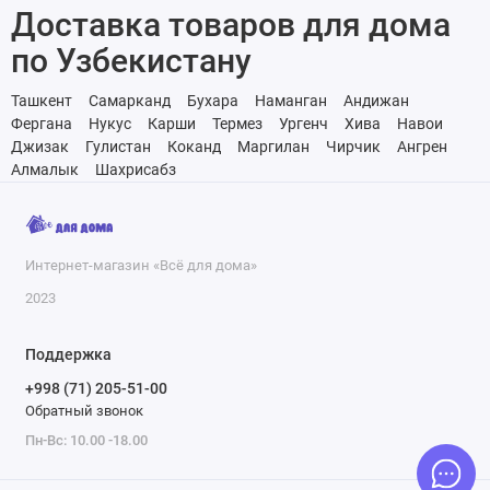
Доставка товаров для дома
по Узбекистану
Ташкент
Самарканд
Бухара
Наманган
Андижан
Фергана
Нукус
Карши
Термез
Ургенч
Хива
Навои
Джизак
Гулистан
Коканд
Маргилан
Чирчик
Ангрен
Алмалык
Шахрисабз
Интернет-магазин «Всё для дома»
2023
Поддержка
+998 (71) 205-51-00
Обратный звонок
Пн-Вс: 10.00 -18.00