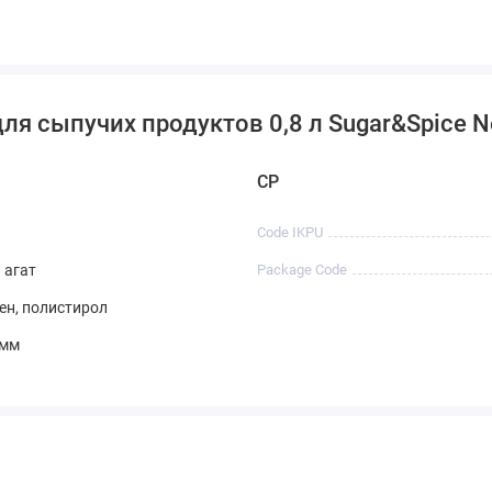
ля сыпучих продуктов 0,8 л Sugar&Spice 
CP
Code IKPU
 агат
Package Code
н, полистирол
 мм