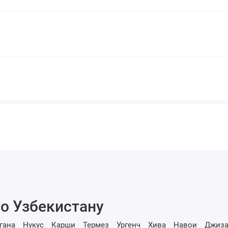
о Узбекистану
гана
Нукус
Карши
Термез
Ургенч
Хива
Навои
Джиза