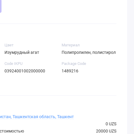
Цвет
Материал
Изумрудный агат
Полипропилен, полистирол
Code IKPU
Package Code
03924001002000000
1489216
истан, Ташкентская область, Ташкент
0 UZS
 стоимостью
20000 UZS