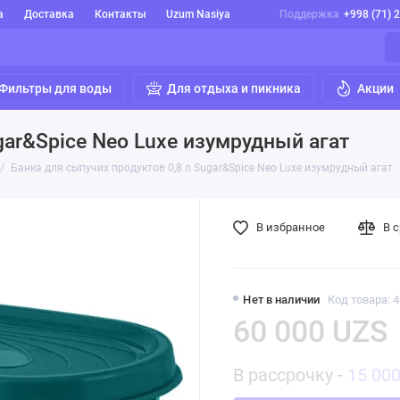
а
Доставка
Контакты
Uzum Nasiya
Поддержка
+998 (71) 
Фильтры для воды
Для отдыха и пикника
Акции
gar&Spice Neo Luxe изумрудный агат
Банка для сыпучих продуктов 0,8 л Sugar&Spice Neo Luxe изумрудный агат
В избранное
В 
Нет в наличии
Код товара: 
60 000 UZS
В рассрочку -
15 00