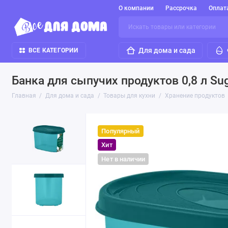
О компании
Рассрочка
Оплат
Для дома и сада
ВСЕ КАТЕГОРИИ
Банка для сыпучих продуктов 0,8 л Su
Главная
Для дома и сада
Товары для кухни
Хранение продуктов
Популярный
Хит
Нет в наличии