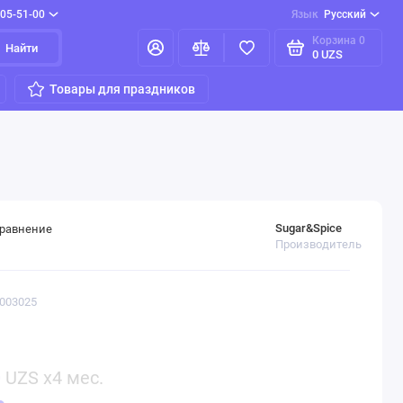
205-51-00
Язык
Русский
Корзина
0
Найти
0 UZS
Товары для праздников
Sugar&Spice
сравнение
Производитель
4003025
0
UZS x4 мес.