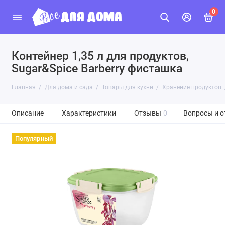
0
Контейнер 1,35 л для продуктов,
Sugar&Spice Вarberry фисташка
Главная
Для дома и сада
Товары для кухни
Хранение продуктов
Описание
Характеристики
Отзывы
0
Вопросы и о
Популярный