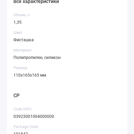
Все характеристики
Объем, л
1,35
Цвет
Фисташка
Материал
Полипропилен, силикон
Размер
110х165х165 мм
CP
Code IKPU
03923001004000000
Package Code