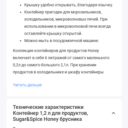
Крышку удобно открывать, благодаря язычку.
Контейнер пригоден для морозильников,
холодильников, микроволновых печей. При
использовании в микроволновой печи всегда
оставляйте крышку открытой.
Можно мыть в посудомоечной машине.
Коллекция контейнеров для продуктов Honey
включает в себя 6 литражей от самого маленького
0,2л до самого большого 2,1л. При хранении
продуктов в холодильнике и шкафу контейнеры
штабелируются друг на друга, благодаря бортику на
Читать дальше
крышке. Пустые контейнеры компактно
складываются друг в друга, тем самым экономя
пространство.
Технические характеристики
Контейнер 1,2 л для продуктов,
Sugar&Spice Honey брусника