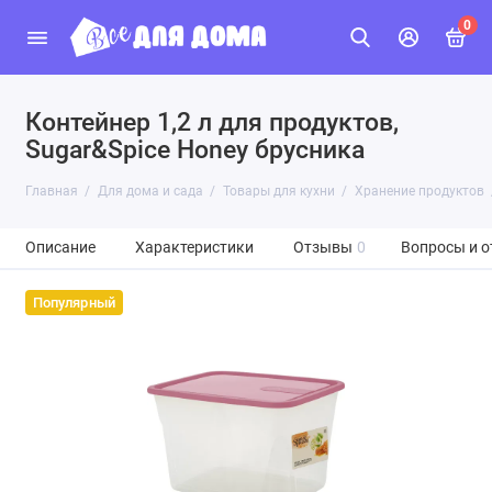
0
Контейнер 1,2 л для продуктов,
Sugar&Spice Honey брусника
Главная
Для дома и сада
Товары для кухни
Хранение продуктов
Описание
Характеристики
Отзывы
0
Вопросы и о
Популярный