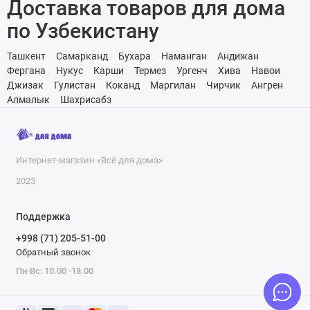
Доставка товаров для дома
по Узбекистану
Ташкент
Самарканд
Бухара
Наманган
Андижан
Фергана
Нукус
Карши
Термез
Ургенч
Хива
Навои
Джизак
Гулистан
Коканд
Маргилан
Чирчик
Ангрен
Алмалык
Шахрисабз
Интернет-магазин «Всё для дома»
2023
Поддержка
+998 (71) 205-51-00
Обратный звонок
Пн-Вс: 10.00 -18.00