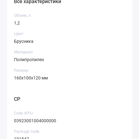
Все характеристики
Объем, л
1,2
Цвет
Брусника
Материал
Полипропилен
Размер
160х100х120 мм
CP
Code IKPU
03923001004000000
Package Code