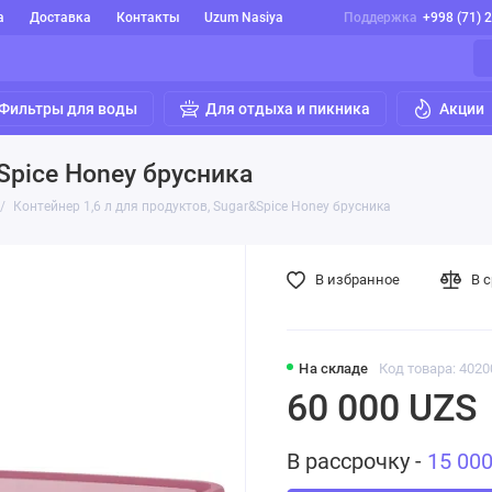
а
Доставка
Контакты
Uzum Nasiya
Поддержка
+998 (71) 
Фильтры для воды
Для отдыха и пикника
Акции
&Spice Honey брусника
Контейнер 1,6 л для продуктов, Sugar&Spice Honey брусника
В избранное
В 
На складе
Код товара: 4020
60 000 UZS
В рассрочку -
15 00