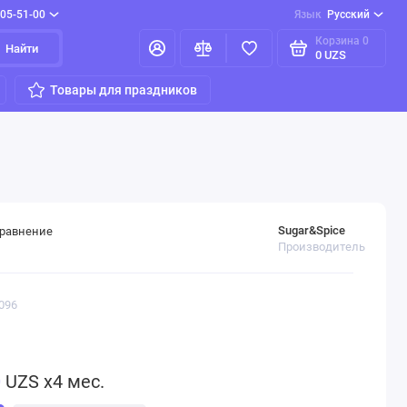
205-51-00
Язык
Русский
Корзина
0
Найти
0 UZS
Товары для праздников
Sugar&Spice
сравнение
Производитель
096
0
UZS x4 мес.