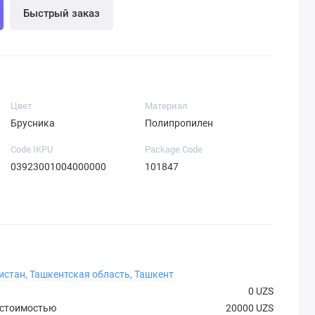
Быстрый заказ
Цвет
Материал
Брусника
Полипропилен
Code IKPU
Package Code
03923001004000000
101847
истан, Ташкентская область, Ташкент
0 UZS
 стоимостью
20000 UZS