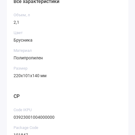
Все характеристики
Объем, л
2,1
Цвет
Брусника
Материал
Полипропилен
Размер
220х101х140 мм
CP
Code IKPU
03923001004000000
Package Code