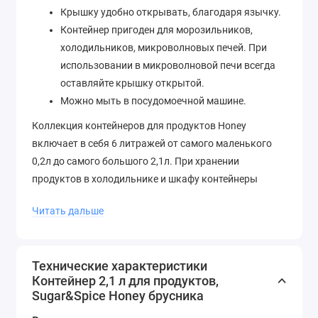
Крышку удобно открывать, благодаря язычку.
Контейнер пригоден для морозильников,
холодильников, микроволновых печей. При
использовании в микроволновой печи всегда
оставляйте крышку открытой.
Можно мыть в посудомоечной машине.
Коллекция контейнеров для продуктов Honey
включает в себя 6 литражей от самого маленького
0,2л до самого большого 2,1л. При хранении
продуктов в холодильнике и шкафу контейнеры
штабелируются друг на друга, благодаря бортику на
Читать дальше
крышке. Пустые контейнеры компактно
складываются друг в друга, тем самым экономя
пространство.
Технические характеристики
Контейнер 2,1 л для продуктов,
Sugar&Spice Honey брусника