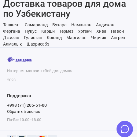
Доставка товаров для дома
по Узбекистану
Ташкент
Самарканд
Бухара
Наманган
Андижан
Фергана
Нукус
Карши
Термез
Ургенч
Хива
Навои
Джизак
Гулистан
Коканд
Маргилан
Чирчик
Ангрен
Алмалык
Шахрисабз
Интернет-магазин «Всё для дома»
2023
Поддержка
+998 (71) 205-51-00
Обратный звонок
Пн-Вс: 10.00 -18.00