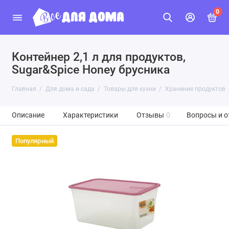
0
Контейнер 2,1 л для продуктов,
Sugar&Spice Honey брусника
Главная
Для дома и сада
Товары для кухни
Хранение продуктов
Описание
Характеристики
Отзывы
0
Вопросы и о
Популярный