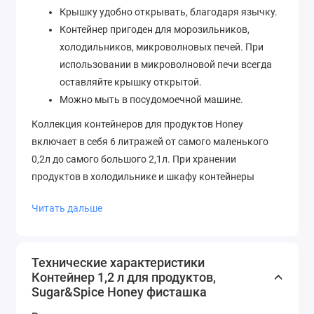
Крышку удобно открывать, благодаря язычку.
Контейнер пригоден для морозильников,
холодильников, микроволновых печей. При
использовании в микроволновой печи всегда
оставляйте крышку открытой.
Можно мыть в посудомоечной машине.
Коллекция контейнеров для продуктов Honey
включает в себя 6 литражей от самого маленького
0,2л до самого большого 2,1л. При хранении
продуктов в холодильнике и шкафу контейнеры
штабелируются друг на друга, благодаря бортику на
Читать дальше
крышке. Пустые контейнеры компактно
складываются друг в друга, тем самым экономя
пространство.
Технические характеристики
Контейнер 1,2 л для продуктов,
Sugar&Spice Honey фисташка