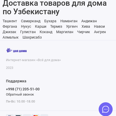
Доставка товаров для дома
по Узбекистану
Ташкент
Самарканд
Бухара
Наманган
Андижан
Фергана
Нукус
Карши
Термез
Ургенч
Хива
Навои
Джизак
Гулистан
Коканд
Маргилан
Чирчик
Ангрен
Алмалык
Шахрисабз
Интернет-магазин «Всё для дома»
2023
Поддержка
+998 (71) 205-51-00
Обратный звонок
Пн-Вс: 10.00 -18.00