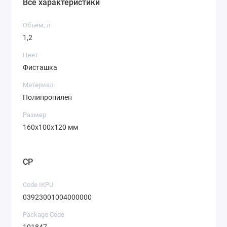
Все характеристики
Объем, л
1,2
Цвет
Фисташка
Материал
Полипропилен
Размер
160х100х120 мм
CP
Code IKPU
03923001004000000
Package Code