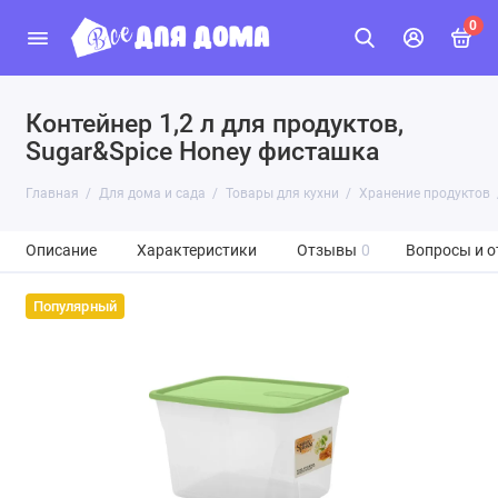
0
Контейнер 1,2 л для продуктов,
Sugar&Spice Honey фисташка
Главная
Для дома и сада
Товары для кухни
Хранение продуктов
Описание
Характеристики
Отзывы
0
Вопросы и о
Популярный