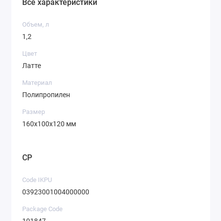
Все характеристики
Объем, л
1,2
Цвет
Латте
Материал
Полипропилен
Размер
160х100х120 мм
CP
Code IKPU
03923001004000000
Package Code