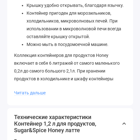
Крышку удобно открывать, благодаря язычку.
Контейнер пригоден для морозильников,
холодильников, микроволновых печей. При
использовании в микроволновой печи всегда
оставляйте крышку открытой.
Можно мыть в посудомоечной машине.
Коллекция контейнеров для продуктов Honey
включает в себя 6 литражей от самого маленького
0,2л до самого большого 2,1л. При хранении
продуктов в холодильнике и шкафу контейнеры
штабелируются друг на друга, благодаря бортику на
Читать дальше
крышке. Пустые контейнеры компактно
складываются друг в друга, тем самым экономя
пространство.
Технические характеристики
Контейнер 1,2 л для продуктов,
Sugar&Spice Honey латте