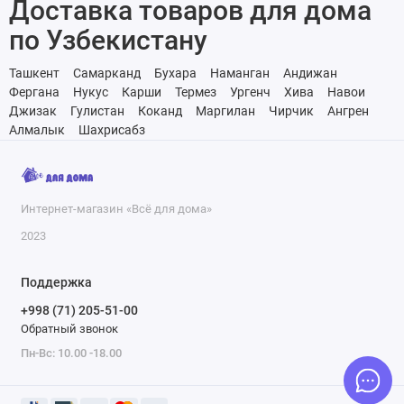
Доставка товаров для дома
по Узбекистану
Ташкент
Самарканд
Бухара
Наманган
Андижан
Фергана
Нукус
Карши
Термез
Ургенч
Хива
Навои
Джизак
Гулистан
Коканд
Маргилан
Чирчик
Ангрен
Алмалык
Шахрисабз
Интернет-магазин «Всё для дома»
2023
Поддержка
+998 (71) 205-51-00
Обратный звонок
Пн-Вс: 10.00 -18.00