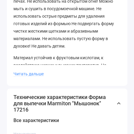
печах. Не использовать на открытом огне! Можно
мыть и сушить в посудомоечной машине. Не
использовать острые предметы для удаления
готовых изделий из формыю Не подвергать форму
чистке жесткими щетками и абразивными
материалами. Не использовать пустую форму в
духовке! Не давать детям.
Материал устойчив к фруктовым кислотам, к
воздействию низких и высоких температур. Не
взаимодействует с продуктами питания и не
Читать дальше
впитывает запахи как при нагревании, так и при
заморозке. Благодаря пластичности позволяет
аккуратно вынимать изделия из формы. Обладает
Технические характеристики Форма
естественным антипригарным свойством.
для выпечки Marmiton "Мышонок"
17216
Все характеристики
Назначение