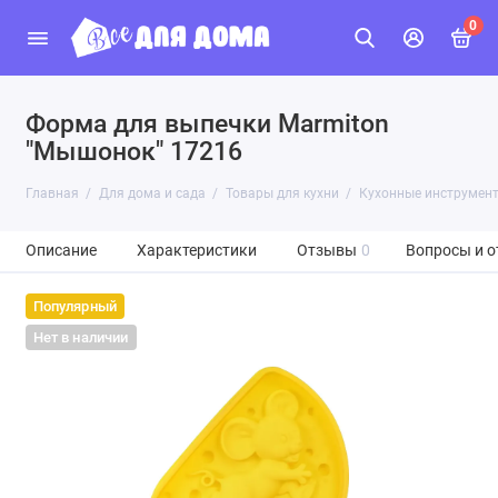
0
Форма для выпечки Marmiton
"Мышонок" 17216
Главная
Для дома и сада
Товары для кухни
Кухонные инструмен
Описание
Характеристики
Отзывы
0
Вопросы и о
Популярный
Нет в наличии