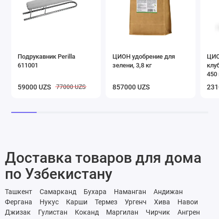
Подрукавник Perilla
ЦИОН удобрение для
ЦИО
611001
зелени, 3,8 кг
клу
450 
59000 UZS
857000 UZS
231
77000 UZS
Доставка товаров для дома
по Узбекистану
Ташкент
Самарканд
Бухара
Наманган
Андижан
Фергана
Нукус
Карши
Термез
Ургенч
Хива
Навои
Джизак
Гулистан
Коканд
Маргилан
Чирчик
Ангрен