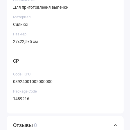
Для приготовления выпечки
Материал
Силикон
Размер
27х22,5х5 см
CP
Code IKPU
03924001002000000
Package Code
1489216
Отзывы
0