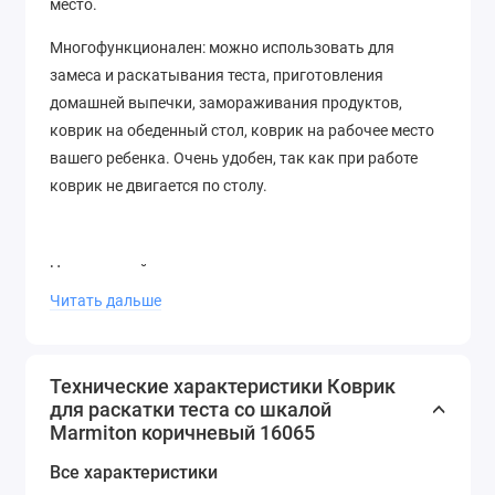
место.
Многофункционален: можно использовать для
замеса и раскатывания теста, приготовления
домашней выпечки, замораживания продуктов,
коврик на обеденный стол, коврик на рабочее место
вашего ребенка. Очень удобен, так как при работе
коврик не двигается по столу.
Не используйте ножи и прочие металлические
инструменты при работе с ковриком!
Читать дальше
Технические характеристики Коврик
для раскатки теста со шкалой
Marmiton коричневый 16065
Все характеристики