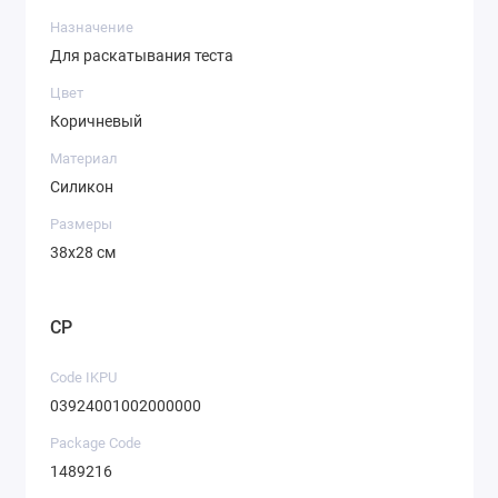
Назначение
Для раскатывания теста
Цвет
Коричневый
Материал
Силикон
Размеры
38х28 см
CP
Code IKPU
03924001002000000
Package Code
1489216