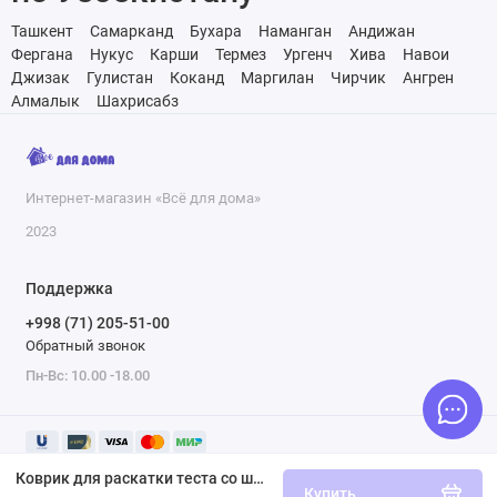
Ташкент
Самарканд
Бухара
Наманган
Андижан
Фергана
Нукус
Карши
Термез
Ургенч
Хива
Навои
Джизак
Гулистан
Коканд
Маргилан
Чирчик
Ангрен
Алмалык
Шахрисабз
Интернет-магазин «Всё для дома»
2023
Поддержка
+998 (71) 205-51-00
Обратный звонок
Пн-Вс: 10.00 -18.00
Коврик для раскатки теста со шкалой Marmiton коричневый 16065
Купить