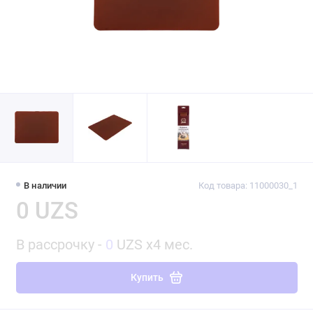
В наличии
Код товара: 11000030_1
0 UZS
В рассрочку -
0
UZS x4 мес.
Купить