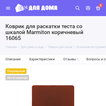
0
Коврик для раскатки теста со
шкалой Marmiton коричневый
16065
Главная
Для дома и сада
Товары для кухни
Кухонные инструмен
Описание
Характеристики
Отзывы
0
Вопросы и о
Популярный
Нет в наличии