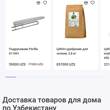
Подрукавник Perilla
ЦИОН удобрение для
ЦИО
611001
зелени, 3,8 кг
клу
450 
59000 UZS
857000 UZS
231
77000 UZS
Доставка товаров для дома
по Узбекистану