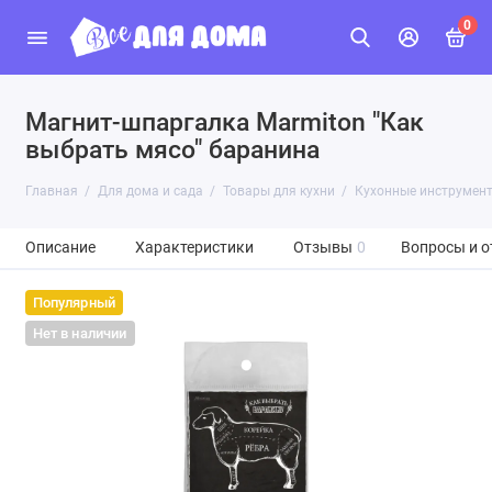
0
Магнит-шпаргалка Marmiton "Как
выбрать мясо" баранина
Главная
Для дома и сада
Товары для кухни
Кухонные инструмен
Описание
Характеристики
Отзывы
0
Вопросы и о
Популярный
Нет в наличии