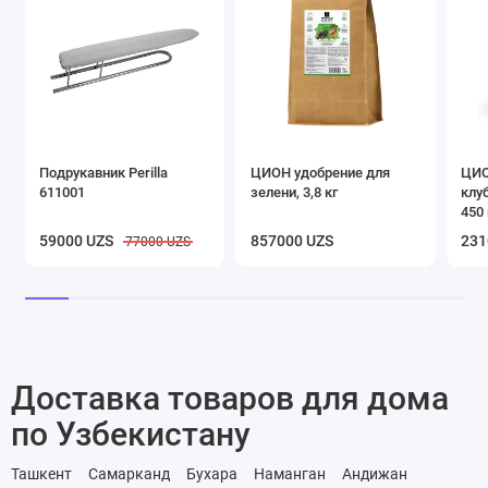
Подрукавник Perilla
ЦИОН удобрение для
ЦИО
611001
зелени, 3,8 кг
клу
450 
59000 UZS
857000 UZS
231
77000 UZS
Доставка товаров для дома
по Узбекистану
Ташкент
Самарканд
Бухара
Наманган
Андижан