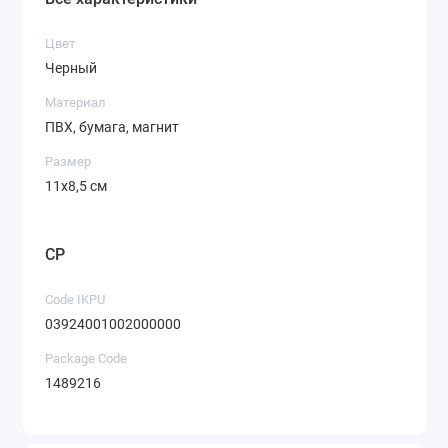
Цвет
Черный
Материал
ПВХ, бумага, магнит
Размер
11х8,5 см
CP
Code IKPU
03924001002000000
Package Code
1489216