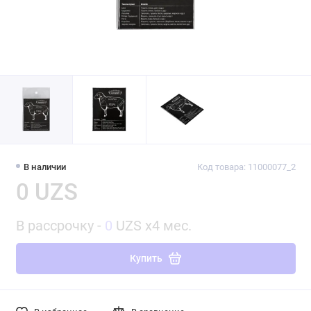
В наличии
Код товара: 11000077_2
0 UZS
В рассрочку -
0
UZS x4 мес.
Купить