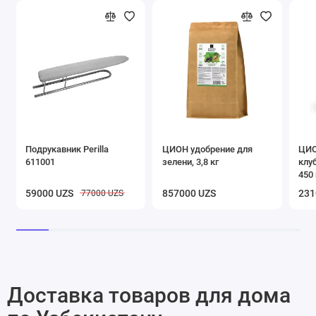
Подрукавник Perilla
ЦИОН удобрение для
ЦИО
611001
зелени, 3,8 кг
клу
450 
59000 UZS
857000 UZS
231
77000 UZS
Доставка товаров для дома