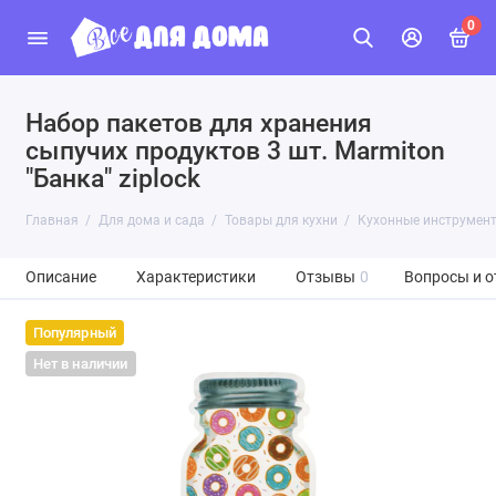
0
Набор пакетов для хранения
сыпучих продуктов 3 шт. Marmiton
"Банка" ziplock
Главная
Для дома и сада
Товары для кухни
Кухонные инструмен
Описание
Характеристики
Отзывы
0
Вопросы и о
Популярный
Нет в наличии