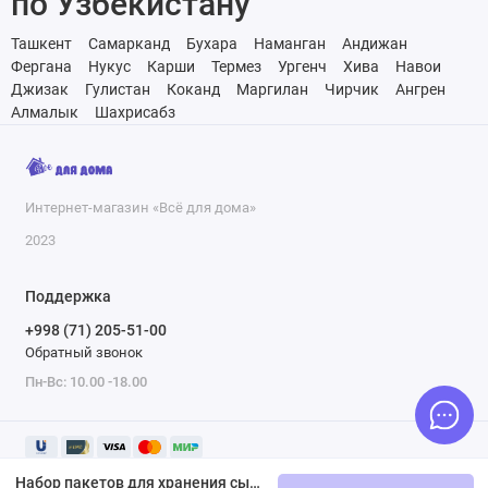
по Узбекистану
Ташкент
Самарканд
Бухара
Наманган
Андижан
Фергана
Нукус
Карши
Термез
Ургенч
Хива
Навои
Джизак
Гулистан
Коканд
Маргилан
Чирчик
Ангрен
Алмалык
Шахрисабз
Интернет-магазин «Всё для дома»
2023
Поддержка
+998 (71) 205-51-00
Обратный звонок
Пн-Вс: 10.00 -18.00
Набор пакетов для хранения сыпучих продуктов 3 шт. Marmiton "Банка" ziplock