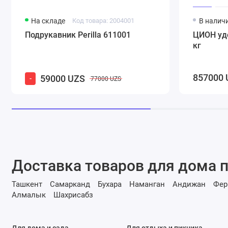
На складе
Код товара: 2004001
В налич
Подрукавник Perilla 611001
ЦИОН удо
кг
857000 
59000 UZS
-
77000 UZS
Доставка товаров для дома п
Ташкент
Самарканд
Бухара
Наманган
Андижан
Фер
Алмалык
Шахрисабз
Для дома и сада
Для отдыха и пикника