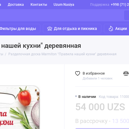
а
Доставка
Контакты
Uzum Nasiya
Поддержка
+998 (71) 
Фильтры для воды
Для отдыха и пикника
Акции
 нашей кухни" деревянная
ты
Разделочная доска Marmiton "Правила нашей кухни" деревянная
В избранное
Добавили 1 человек
В наличии
Код товара: 1100
54 000 UZS
В рассрочку -
13 50