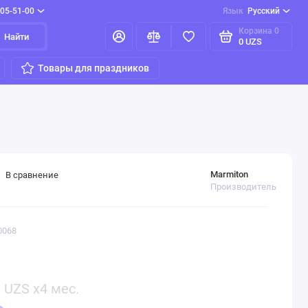
205-51-00
Язык
Русский
Корзина
0
Найти
0 UZS
Товары для праздников
Marmiton
В сравнение
Производитель
0068
0
UZS x4 мес.