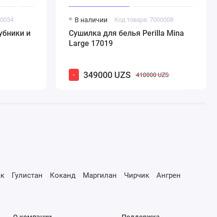
00034
В наличии
Код товара: 7000008
убники и
Сушилка для белья Perilla Mina
Large 17019
349000 UZS
-
410000 UZS
к
Гулистан
Коканд
Маргилан
Чирчик
Ангрен
О компании
Поддержка