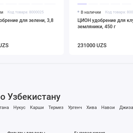
ии
Код товара: 8000025
В наличии
Код товара: 80
брение для зелени, 3,8
ЦИОН удобрение для кл
земляники, 450 г
UZS
231000 UZS
о Узбекистану
гана
Нукус
Карши
Термез
Ургенч
Хива
Навои
Джиза
Фильтры для воды
Бытовая химия