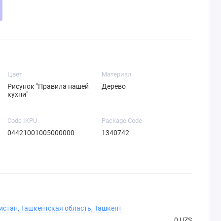
Цвет
Материал
Рисунок "Правила нашей
Дерево
кухни"
Code IKPU
Package Code
04421001005000000
1340742
истан, Ташкентская область, Ташкент
0 UZS