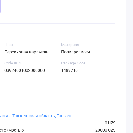
Цвет
Материал
Персиковая карамель
Полипропилен
Code IKPU
Package Code
03924001002000000
1489216
истан, Ташкентская область, Ташкент
0 UZS
 стоимостью
20000 UZS