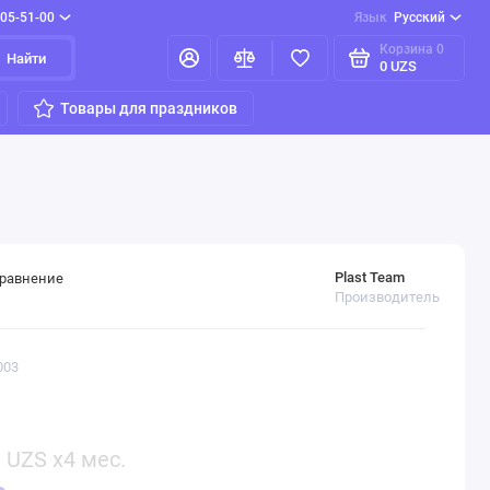
205-51-00
Язык
Русский
Корзина
0
Найти
0 UZS
Товары для праздников
Plast Team
сравнение
Производитель
003
0
UZS x4 мес.