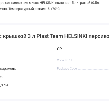
рокая коллекция мисок HELSINKI включает 5 литражей (0,5л;
штучно. Температурный режим: -5 +70°С.
с крышкой 3 л Plast Team HELSINKI персик
CP
Code IKPU
 карамель
Package Code
ен
,3 см