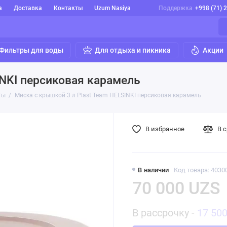
а
Доставка
Контакты
Uzum Nasiya
Поддержка
+998 (71) 
Фильтры для воды
Для отдыха и пикника
Акции
INKI персиковая карамель
ты
Миска с крышкой 3 л Plast Team HELSINKI персиковая карамель
В избранное
В 
В наличии
Код товара: 4030
70 000 UZS
В рассрочку -
17 50