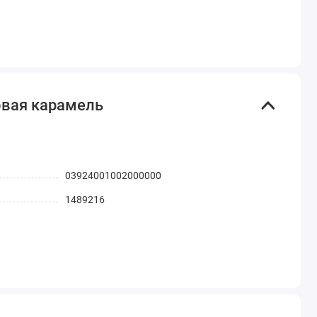
овая карамель
03924001002000000
1489216