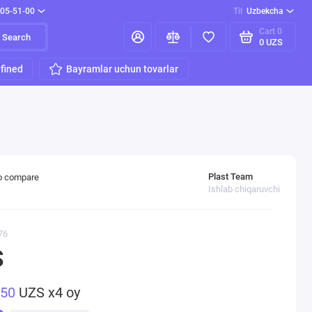
205-51-00
Til
Uzbekcha
Cart
0
Search
0 UZS
fined
Bayramlar uchun tovarlar
Plast Team
o compare
Ishlab chiqaruvchi
76
S
750
UZS x4 oy