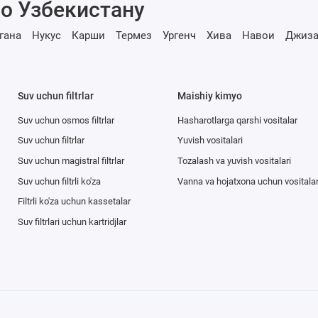
о Узбекистану
гана
Нукус
Карши
Термез
Ургенч
Хива
Навои
Джиза
Suv uchun filtrlar
Maishiy kimyo
Suv uchun osmos filtrlar
Hasharotlarga qarshi vositalar
Suv uchun filtrlar
Yuvish vositalari
Suv uchun magistral filtrlar
Tozalash va yuvish vositalari
Suv uchun filtrli ko'za
Vanna va hojatxona uchun vositala
Filtrli ko'za uchun kassetalar
Suv filtrlari uchun kartridjlar