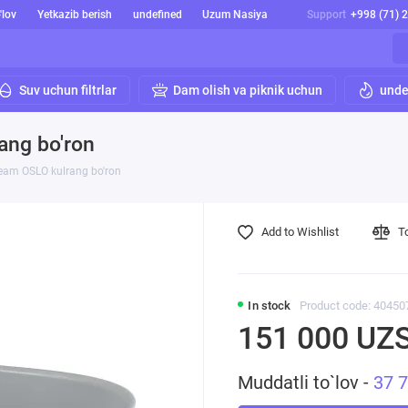
'lov
Yetkazib berish
undefined
Uzum Nasiya
Support
+998 (71) 
Suv uchun filtrlar
Dam olish va piknik uchun
unde
ang bo'ron
Team OSLO kulrang bo'ron
Add to Wishlist
T
In stock
Product code: 40450
151 000 UZ
Muddatli to`lov -
37 