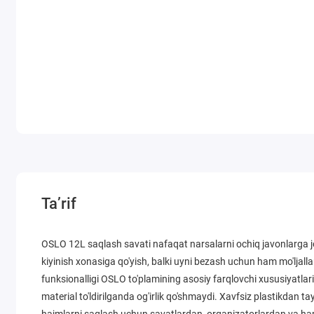
Ta’rif
OSLO 12L saqlash savati nafaqat narsalarni ochiq javonlarga jo
kiyinish xonasiga qo'yish, balki uyni bezash uchun ham mo'ljall
funksionalligi OSLO to'plamining asosiy farqlovchi xususiyatlari
material to'ldirilganda og'irlik qo'shmaydi. Xavfsiz plastikdan 