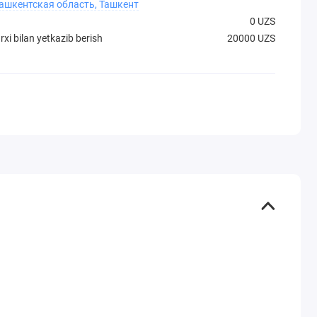
Ташкентская область, Ташкент
0 UZS
xi bilan yetkazib berish
20000 UZS