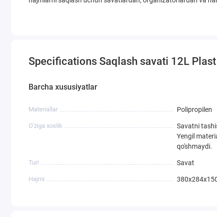
hajmlarni saqlash uchun savatlardan, organizatorlardan va h
Specifications Saqlash savati 12L Plas
Barcha xususiyatlar
Materiallar
Polipropilen
O'ziga xoslik
Savatni tashi
Yengil material
qo'shmaydi.
Turi
Savat
Hajmi
380х284х15