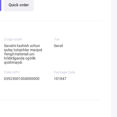
Quick order
O'ziga xoslik
Turi
Savatni tashish uchun
Savat
qulay tutqichlar mavjud.
Yengil materiali uni
to'ldirilganda og'irlik
qo'shmaydi.
Code IKPU
Package Code
03923001004000000
101847