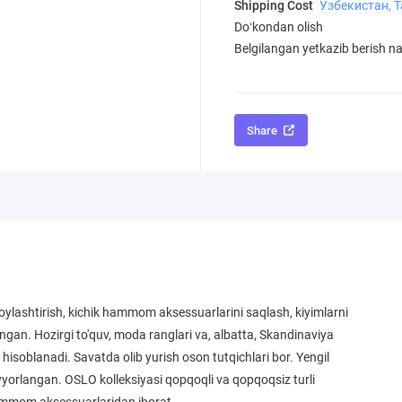
Shipping Cost
Узбекистан, 
Doʻkondan olish
Belgilangan yetkazib berish nar
Share
ylashtirish, kichik hammom aksessuarlarini saqlash, kiyimlarni
angan. Hozirgi to'quv, moda ranglari va, albatta, Skandinaviya
 hisoblanadi. Savatda olib yurish oson tutqichlari bor. Yengil
tayyorlangan. OSLO kolleksiyasi qopqoqli va qopqoqsiz turli