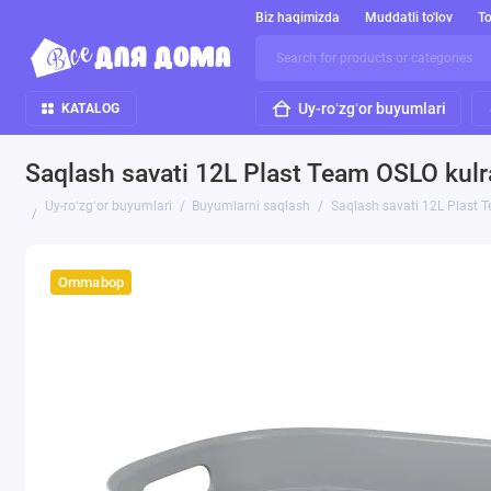
Biz haqimizda
Muddatli to'lov
To
Uy-roʻzgʻor buyumlari
KATALOG
Saqlash savati 12L Plast Team OSLO kulr
Uy-roʻzgʻor buyumlari
Buyumlarni saqlash
Saqlash savati 12L Plast 
Ommabop