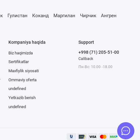
к
Гулистан
Коканд
Маргилан
Чирчик
Ангрен
Kompaniya haqida
Support
+998 (71) 205-51-00
Biz haqimizda
Callback
Sertifikatlar
Пн-Вс: 10.00 -18.00
Maxfiylik siyosati
r
Ommaviy oferta
undefined
Yetkazib berish
undefined