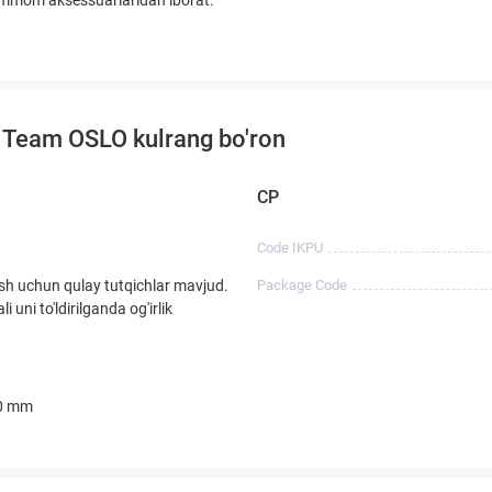
ammom aksessuarlaridan iborat.
t Team OSLO kulrang bo'ron
CP
Code IKPU
sh uchun qulay tutqichlar mavjud.
Package Code
i uni to'ldirilganda og'irlik
0 mm