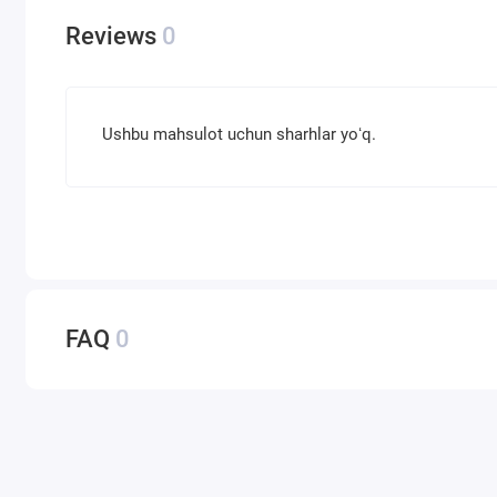
Reviews
0
Ushbu mahsulot uchun sharhlar yoʻq.
FAQ
0