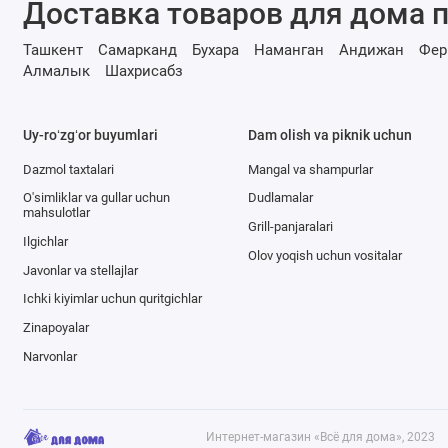
Доставка товаров для дома п
Ташкент
Самарканд
Бухара
Наманган
Андижан
Фер
Алмалык
Шахрисабз
Uy-roʻzgʻor buyumlari
Dam olish va piknik uchun
Dazmol taxtalari
Mangal va shampurlar
O'simliklar va gullar uchun
Dudlamalar
mahsulotlar
Grill-panjaralari
Ilgichlar
Olov yoqish uchun vositalar
Javonlar va stellajlar
Ichki kiyimlar uchun quritgichlar
Zinapoyalar
Narvonlar
Интернет-магазин «Всё для дома», 2023