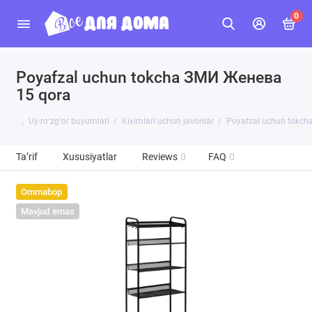
0
Poyafzal uchun tokcha ЗМИ Женева
15 qora
Uy-roʻzgʻor buyumlari
Kiyimlari uchun javonlar
Poyafzal uchun tokch
Ta’rif
Xususiyatlar
Reviews
0
FAQ
0
Ommabop
Mavjud emas