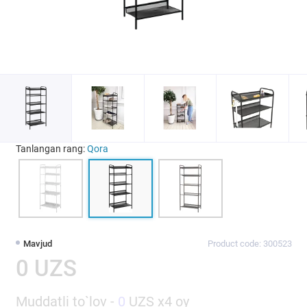
Tanlangan rang:
Qora
Mavjud
Product code: 300523
0 UZS
Muddatli to`lov -
0
UZS x4 oy