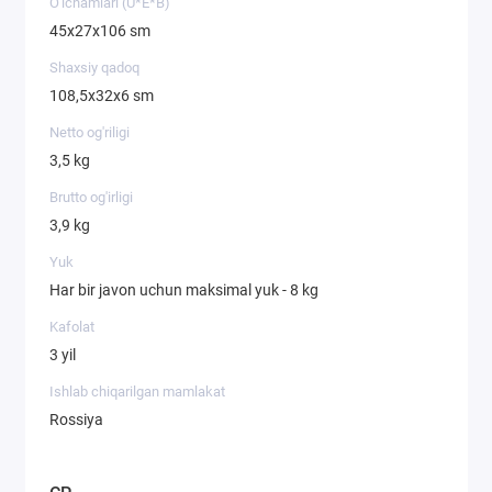
O'lchamlari (U*E*B)
45х27х106 sm
Shaxsiy qadoq
108,5х32х6 sm
Netto og'riligi
3,5 kg
Brutto og'irligi
3,9 kg
Yuk
Har bir javon uchun maksimal yuk - 8 kg
Kafolat
3 yil
Ishlab chiqarilgan mamlakat
Rossiya