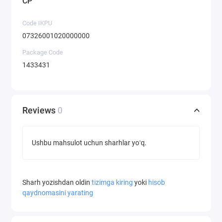
CP
Code IKPU
07326001020000000
Package Code
1433431
Reviews
0
Ushbu mahsulot uchun sharhlar yoʻq.
Sharh yozishdan oldin
tizimga kiring
yoki
hisob
qaydnomasini yarating