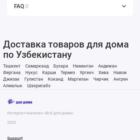
FAQ
0
Доставка товаров для дома
по Узбекистану
Ташкент
Самарканд
Бухара
Наманган
Андижан
Фергана
Нукус
Карши
Термез
Ургенч
Хива
Навои
Джизак
Гулистан
Коканд
Маргилан
Чирчик
Ангрен
Алмалык
Шахрисабз
Интернет-магазин «Всё для дома»
2023
Support