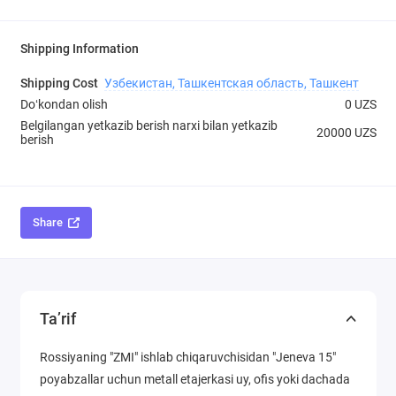
Shipping Information
Shipping Cost
Узбекистан, Ташкентская область, Ташкент
Doʻkondan olish
0 UZS
Belgilangan yetkazib berish narxi bilan yetkazib
20000 UZS
berish
Share
Ta’rif
Rossiyaning "ZMI" ishlab chiqaruvchisidan "Jeneva 15"
poyabzallar uchun metall etajerkasi uy, ofis yoki dachada