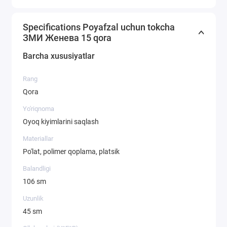
to’plamga kiritilgan. Qulay tutqichli karton qutidagi
poyabzal etajerkasini olib yurish oson. Uydagi tartibni
Specifications Poyafzal uchun tokcha
qadrlaydiganlar uchun ideal sovg'a.
ЗМИ Женева 15 qora
Barcha xususiyatlar
Ishlab chiqaruvchining kengaytirilgan kafolati - 3 yil.
Rang
Qora
Yo'riqnoma
Oyoq kiyimlarini saqlash
Materiallar
Po'lat, polimer qoplama, platsik
Balandligi
106 sm
Uzunlik
45 sm