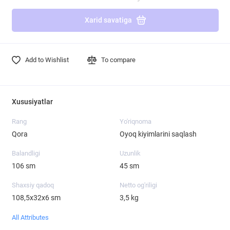
Xarid savatiga
Add to Wishlist
To compare
Xususiyatlar
Rang
Yo'riqnoma
Qora
Oyoq kiyimlarini saqlash
Balandligi
Uzunlik
106 sm
45 sm
Shaxsiy qadoq
Netto og'riligi
108,5х32х6 sm
3,5 kg
All Attributes