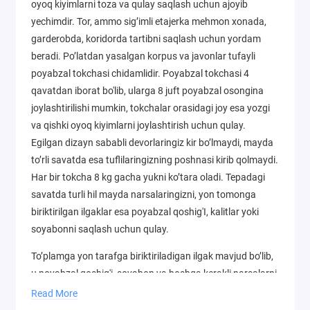
oyoq kiyimlarni toza va qulay saqlash uchun ajoyib
yechimdir. Tor, ammo sig’imli etajerka mehmon xonada,
garderobda, koridorda tartibni saqlash uchun yordam
beradi. Po’latdan yasalgan korpus va javonlar tufayli
poyabzal tokchasi chidamlidir. Poyabzal tokchasi 4
qavatdan iborat bo'lib, ularga 8 juft poyabzal osongina
joylashtirilishi mumkin, tokchalar orasidagi joy esa yozgi
va qishki oyoq kiyimlarni joylashtirish uchun qulay.
Egilgan dizayn sababli devorlaringiz kir bo’lmaydi, mayda
to’rli savatda esa tuflilaringizning poshnasi kirib qolmaydi.
Har bir tokcha 8 kg gacha yukni ko’tara oladi. Tepadagi
savatda turli hil mayda narsalaringizni, yon tomonga
biriktirilgan ilgaklar esa poyabzal qoshig'I, kalitlar yoki
soyabonni saqlash uchun qulay.
To’plamga yon tarafga biriktiriladigan ilgak mavjud bo’lib,
u poyabzal qoshig'i, soyabon va boshqa kerakli narsalarni
saqlashga imkon beradi. Bosqichma-bosqich ko'rsatma
Read More
yordamida yig'ish oson. Yig'ish uchun barcha asboblar