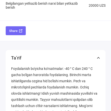
Belgilangan yetkazib berish narxi bilan yetkazib
20000 UZS
berish
Share
Ta’rif
Foydalanish bo'yicha ko'rsatmalar: -40 ° C dan 240 ° C
gacha bo'lgan haroratda foydalaning. Birinchi marta
ishlatilganda ozgina hid bo'lishi mumkin. Pech va
mikroto'lqinli pechlarda foydalanish mumkin. Ochiq
olovda ishlatmang! Idish yuvish mashinasida yuvilishi va
quritilishi mumkin. Tayyor mahsulotlarni qolipdan olib
tashlash uchun o'tkir narsalarni ishlatmang. Mog'orni