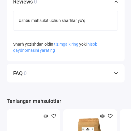
Reviews
0
Ushbu mahsulot uchun sharhlar yoʻq.
Sharh yozishdan oldin
tizimga kiring
yoki
hisob
qaydnomasini yarating
FAQ
0
Tanlangan mahsulotlar