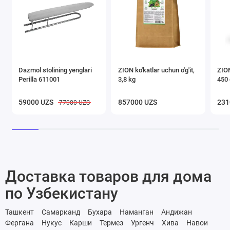
Dazmol stolining yenglari
ZION ko'katlar uchun o'g'it,
ZION
Perilla 611001
3,8 kg
450 
59000 UZS
857000 UZS
231
77000 UZS
Доставка товаров для дома
по Узбекистану
Ташкент
Самарканд
Бухара
Наманган
Андижан
Фергана
Нукус
Карши
Термез
Ургенч
Хива
Навои