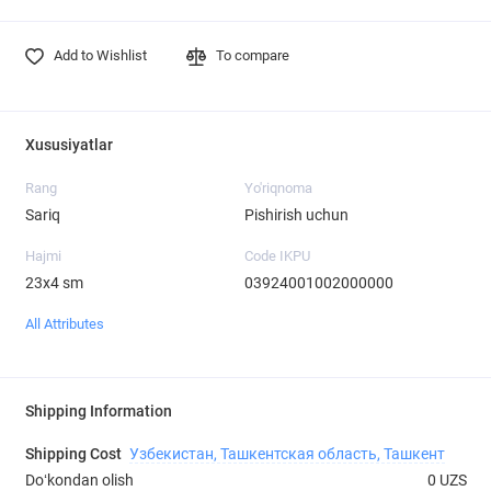
Add to Wishlist
To compare
Xususiyatlar
Rang
Yo'riqnoma
Sariq
Pishirish uchun
Hajmi
Code IKPU
23х4 sm
03924001002000000
All Attributes
Shipping Information
Shipping Cost
Узбекистан, Ташкентская область, Ташкент
Doʻkondan olish
0 UZS