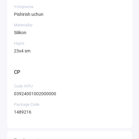
Yo'riqnoma
Pishirish uchun
Materiallar
Silikon
Hajmi
23х4 sm
CP
Code IKPU
03924001002000000
Package Code
1489216