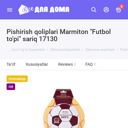
0
Pishirish qoliplari Marmiton "Futbol
to'pi" sariq 17130
Uy-roʻzgʻor buyumlari
Oshxona buyumlari
Oshxona anjomlari
Pishi
Ta’rif
Xususiyatlar
Reviews
0
FAQ
0
Ommabop
Hit