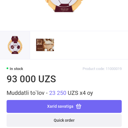
In stock
Product code: 11000019
93 000 UZS
Muddatli to`lov -
23 250
UZS x4 oy
Xarid savatiga
Quick order