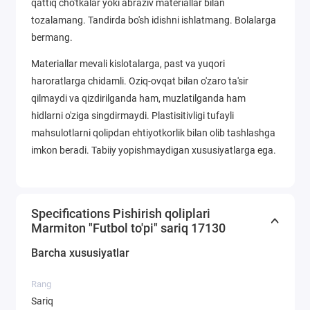
qattiq cho'tkalar yoki abraziv materiallar bilan
tozalamang. Tandirda bo'sh idishni ishlatmang. Bolalarga
bermang.
Materiallar mevali kislotalarga, past va yuqori
haroratlarga chidamli. Oziq-ovqat bilan o'zaro ta'sir
qilmaydi va qizdirilganda ham, muzlatilganda ham
hidlarni o'ziga singdirmaydi. Plastisitivligi tufayli
mahsulotlarni qolipdan ehtiyotkorlik bilan olib tashlashga
imkon beradi. Tabiiy yopishmaydigan xususiyatlarga ega.
Specifications Pishirish qoliplari
Marmiton "Futbol to'pi" sariq 17130
Barcha xususiyatlar
Rang
Sariq