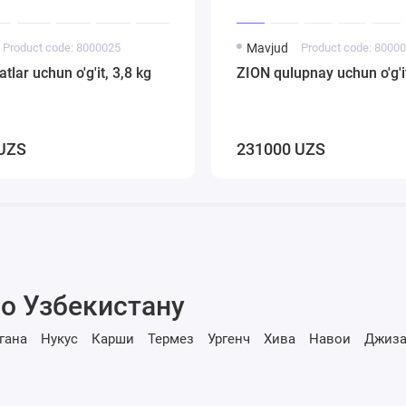
Product code: 8000025
Mavjud
Product code: 8000
tlar uchun o'g'it, 3,8 kg
ZION qulupnay uchun o'g'i
UZS
231000 UZS
о Узбекистану
гана
Нукус
Карши
Термез
Ургенч
Хива
Навои
Джиза