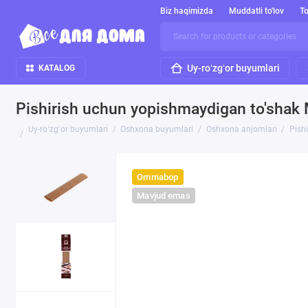
Biz haqimizda
Muddatli to'lov
To
Uy-roʻzgʻor buyumlari
KATALOG
Pishirish uchun yopishmaydigan to'shak 
Uy-roʻzgʻor buyumlari
Oshxona buyumlari
Oshxona anjomlari
Pish
Ommabop
Mavjud emas