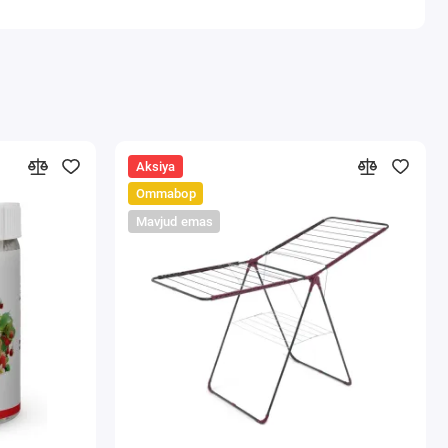
Aksiya
Ommabop
Mavjud emas