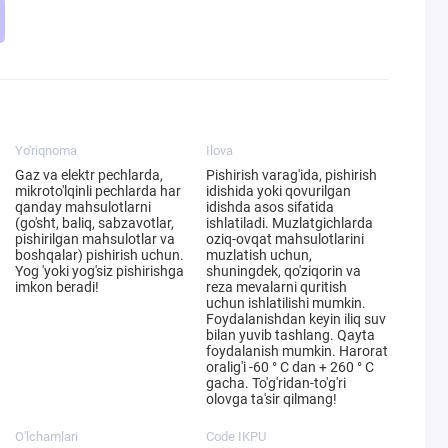
Yo'riqnoma
Ilova
Gaz va elektr pechlarda,
Pishirish varag'ida, pishirish
mikroto'lqinli pechlarda har
idishida yoki qovurilgan
qanday mahsulotlarni
idishda asos sifatida
(go'sht, baliq, sabzavotlar,
ishlatiladi. Muzlatgichlarda
pishirilgan mahsulotlar va
oziq-ovqat mahsulotlarini
boshqalar) pishirish uchun.
muzlatish uchun,
Yog 'yoki yog'siz pishirishga
shuningdek, qo'ziqorin va
imkon beradi!
reza mevalarni quritish
uchun ishlatilishi mumkin.
Foydalanishdan keyin iliq suv
bilan yuvib tashlang. Qayta
foydalanish mumkin. Harorat
oralig'i -60 ° C dan + 260 ° C
gacha. To'g'ridan-to'g'ri
olovga ta'sir qilmang!
O'lchamlari
Code IKPU