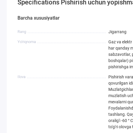
Specifications Pishirish uchun yopishm
Barcha xususiyatlar
Rang
Jigarrang
Yo'riqnoma
Gaz va elektr
har qanday ma
sabzavotlar, 
boshqalar) pi
pishirishga i
Ilova
Pishirish vara
qovurilgan idi
Muzlatgichla
muzlatish uch
mevalarni qur
Foydalanishda
tashlang. Qa
oralig'i -60 °
to'g'ri olovga 