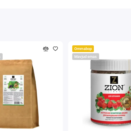
Ommabop
s
Mavjud emas