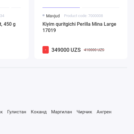
034
Mavjud
Product code: 7000008
t, 450 g
Kiyim quritgichi Perilla Mina Large
17019
349000 UZS
-
410000 UZS
к
Гулистан
Коканд
Маргилан
Чирчик
Ангрен