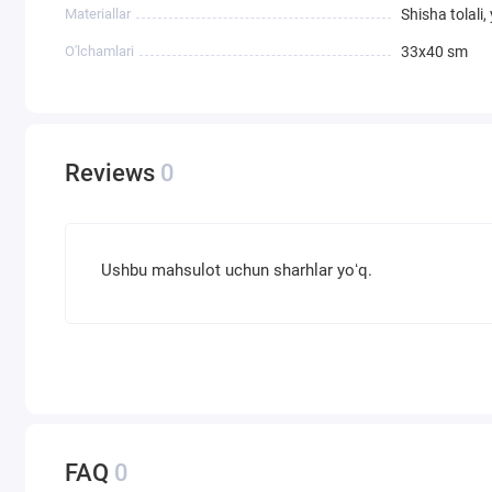
Materiallar
Shisha tolal
O'lchamlari
33х40 sm
Reviews
0
Ushbu mahsulot uchun sharhlar yoʻq.
FAQ
0