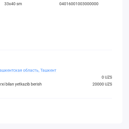
33х40 sm
04016001003000000
Ташкентская область, Ташкент
0 UZS
xi bilan yetkazib berish
20000 UZS