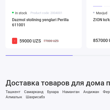
In stock
Product code: 2004001
Mavjud
Dazmol stolining yenglari Perilla
ZION ko'ka
611001
857000 
59000 UZS
-
77000 UZS
Доставка товаров для дома п
Ташкент
Самарканд
Бухара
Наманган
Андижан
Фер
Алмалык
Шахрисабз