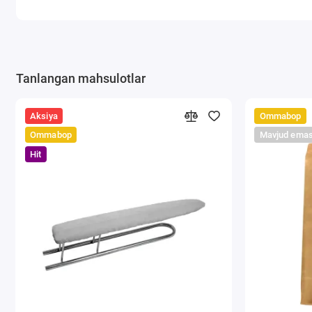
Tanlangan mahsulotlar
Aksiya
Ommabop
Ommabop
Mavjud ema
Hit