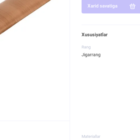
Xarid savatiga
Xususiyatlar
Rang
Jigarrang
Materiallar