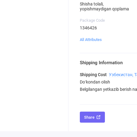
Shisha tolali,
yopishmaydigan qoplama
Package Code
1346426
All Attributes
Shipping Information
Shipping Cost
Узбекистан, 
Doʻkondan olish
Belgilangan yetkazib berish nar
Share