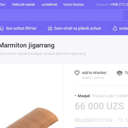
'lov
Yetkazib berish
undefined
Uzum Nasiya
Support
+998 (71) 
Suv uchun filtrlar
Dam olish va piknik uchun
unde
Marmiton jigarrang
irish uchun yopishmaydigan to'shak Marmiton jigarrang
Add to Wishlist
T
Added 1 person
Mavjud
Product code: 110000
66 000 UZS
Muddatli to`lov -
16 