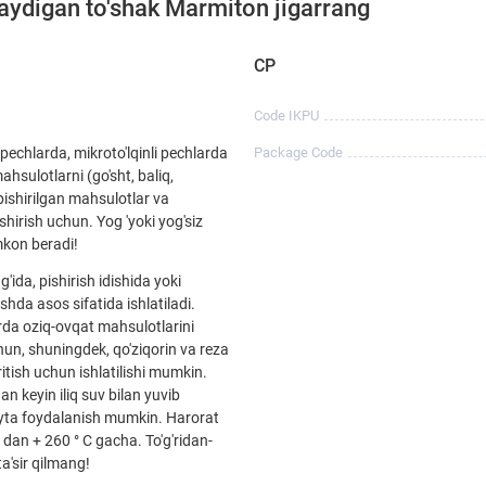
aydigan to'shak Marmiton jigarrang
CP
Code IKPU
 pechlarda, mikroto'lqinli pechlarda
Package Code
hsulotlarni (go'sht, baliq,
pishirilgan mahsulotlar va
shirish uchun. Yog 'yoki yog'siz
mkon beradi!
g'ida, pishirish idishida yoki
shda asos sifatida ishlatiladi.
rda oziq-ovqat mahsulotlarini
un, shuningdek, qo'ziqorin va reza
itish uchun ishlatilishi mumkin.
n keyin iliq suv bilan yuvib
yta foydalanish mumkin. Harorat
 C dan + 260 ° C gacha. To'g'ridan-
ta'sir qilmang!