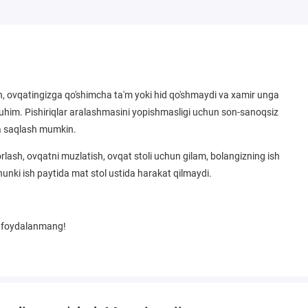
n, ovqatingizga qo'shimcha ta'm yoki hid qo'shmaydi va xamir unga
uhim. Pishiriqlar aralashmasini yopishmasligi uchun son-sanoqsiz
yda saqlash mumkin.
yorlash, ovqatni muzlatish, ovqat stoli uchun gilam, bolangizning ish
hunki ish paytida mat stol ustida harakat qilmaydi.
n foydalanmang!