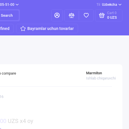
205-51-00
Til
Uzbekcha
Cart
0
Search
0 UZS
fined
Bayramlar uchun tovarlar
Marmiton
o compare
Ishlab chiqaruvchi
16
500
UZS x4 oy