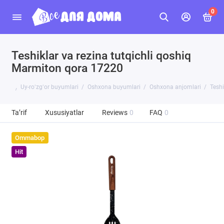
0
Teshiklar va rezina tutqichli qoshiq
Marmiton qora 17220
Uy-roʻzgʻor buyumlari
Oshxona buyumlari
Oshxona anjomlari
Teshi
Ta’rif
Xususiyatlar
Reviews
0
FAQ
0
Ommabop
Hit