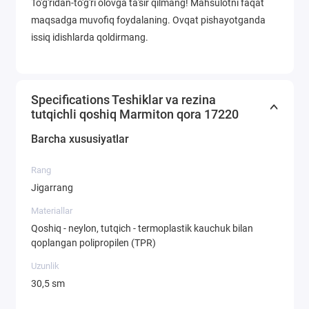
To'g'ridan-to'g'ri olovga ta'sir qilmang! Mahsulotni faqat
maqsadga muvofiq foydalaning. Ovqat pishayotganda
issiq idishlarda qoldirmang.
Specifications Teshiklar va rezina
tutqichli qoshiq Marmiton qora 17220
Barcha xususiyatlar
Rang
Jigarrang
Materiallar
Qoshiq - neylon, tutqich - termoplastik kauchuk bilan
qoplangan polipropilen (TPR)
Uzunlik
30,5 sm