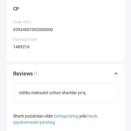
CP
Code IKPU
03924001002000000
Package Code
1489216
Reviews
0
Ushbu mahsulot uchun sharhlar yoʻq.
Sharh yozishdan oldin
tizimga kiring
yoki
hisob
qaydnomasini yarating