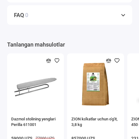
FAQ
0
Tanlangan mahsulotlar
Dazmol stolining yenglari
ZION ko'katlar uchun o'g'it,
ZION
Perilla 611001
3,8 kg
450 
59000 UZS
857000 UZS
231
77000 UZS