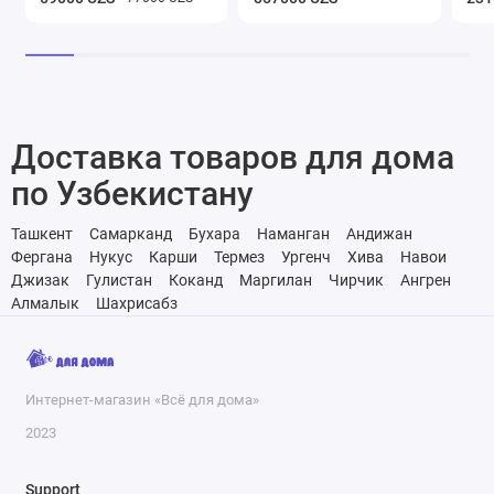
Доставка товаров для дома
по Узбекистану
Ташкент
Самарканд
Бухара
Наманган
Андижан
Фергана
Нукус
Карши
Термез
Ургенч
Хива
Навои
Джизак
Гулистан
Коканд
Маргилан
Чирчик
Ангрен
Алмалык
Шахрисабз
Интернет-магазин «Всё для дома»
2023
Support