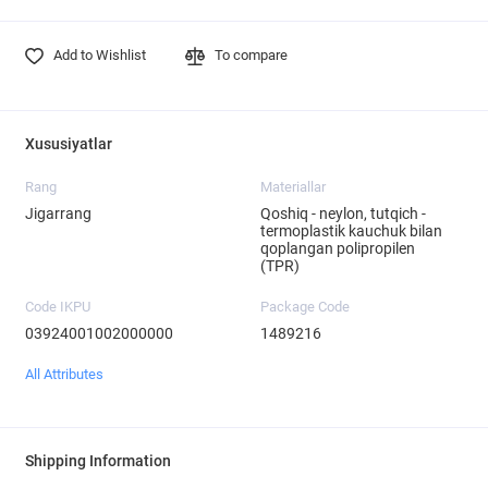
Add to Wishlist
To compare
Xususiyatlar
Rang
Materiallar
Jigarrang
Qoshiq - neylon, tutqich -
termoplastik kauchuk bilan
qoplangan polipropilen
(TPR)
Code IKPU
Package Code
03924001002000000
1489216
All Attributes
Shipping Information