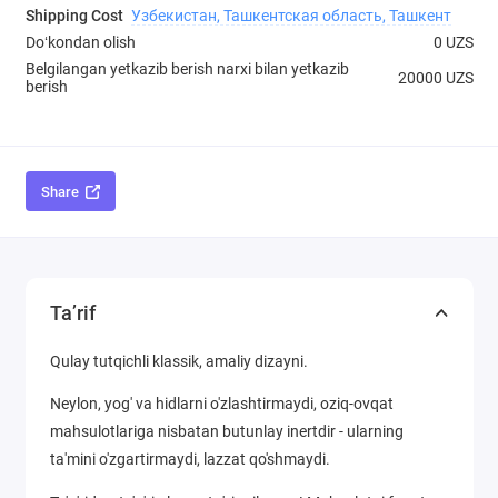
Shipping Cost
Узбекистан, Ташкентская область, Ташкент
Doʻkondan olish
0 UZS
Belgilangan yetkazib berish narxi bilan yetkazib
20000 UZS
berish
Share
Ta’rif
Qulay tutqichli klassik, amaliy dizayni.
Neylon, yog' va hidlarni o'zlashtirmaydi, oziq-ovqat
mahsulotlariga nisbatan butunlay inertdir - ularning
ta'mini o'zgartirmaydi, lazzat qo'shmaydi.