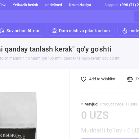
'lov
Yetkazib berish
undefined
Uzum Nasiya
Support
+998 (71) 
Suv uchun filtrlar
Dam olish va piknik uchun
unde
 qanday tanlash kerak" qo'y go'shti
tgich magnitining Marmiton "Go'shtni qanday tanlash kerak" qo'y go'shti
Add to Wishlist
T
Mavjud
Product code: 11000
0 UZS
Muddatli to`lov -
0
UZ