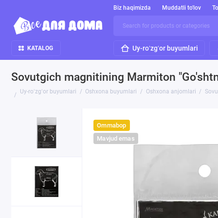
Biz haqimizda
Muddatli to'lov
To
Uy-roʻzgʻor buyumlari
KATALOG
Sovutgich magnitining Marmiton "Go'shtni
Uy-roʻzgʻor buyumlari
Oshxona buyumlari
Oshxona anjomlari
Sovu
Ommabop
Mavjud emas