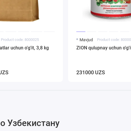
Product code: 8000025
Mavjud
Product code: 8000
tlar uchun o'g'it, 3,8 kg
ZION qulupnay uchun o'g'i
UZS
231000 UZS
о Узбекистану