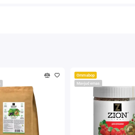
Ommabop
s
Mavjud emas