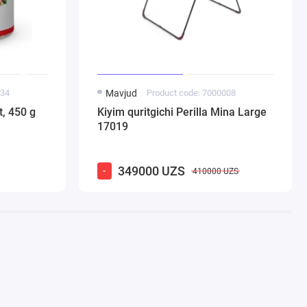
034
Mavjud
Product code: 7000008
t, 450 g
Kiyim quritgichi Perilla Mina Large
17019
349000 UZS
-
410000 UZS