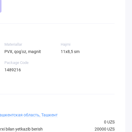
Materiallar
Hajmi
PVX, qog'oz, magnit
11х8,5 sm
Package Code
1489216
Ташкентская область, Ташкент
0 UZS
xi bilan yetkazib berish
20000 UZS