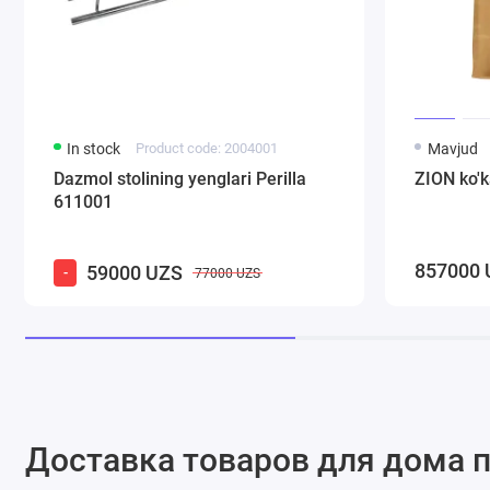
In stock
Product code: 2004001
Mavjud
Dazmol stolining yenglari Perilla
ZION ko'ka
611001
857000 
59000 UZS
-
77000 UZS
Доставка товаров для дома п