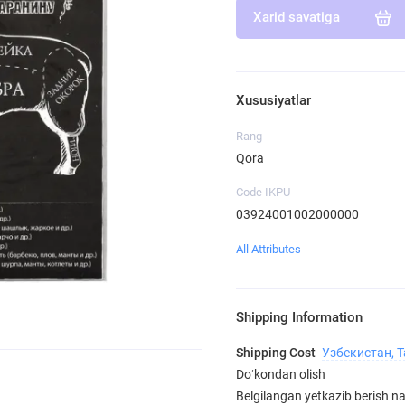
Xarid savatiga
Xususiyatlar
Rang
Qora
Code IKPU
03924001002000000
All Attributes
Shipping Information
Shipping Cost
Узбекистан, 
Doʻkondan olish
Belgilangan yetkazib berish nar