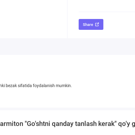
Share
chki bezak sifatida foydalanish mumkin.
rmiton "Go'shtni qanday tanlash kerak" qo'y g