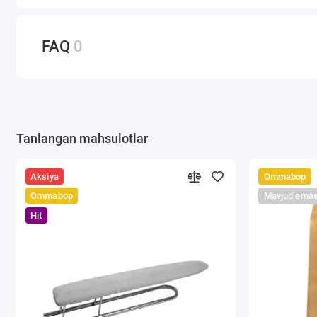
FAQ
0
Tanlangan mahsulotlar
Aksiya
Ommabop
Ommabop
Mavjud ema
Hit