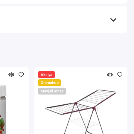
Aksiya
Ommabop
Mavjud emas