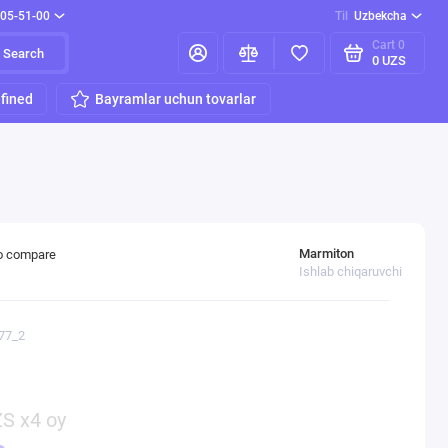
205-51-00
Til
Uzbekcha
Cart
0
Search
0 UZS
fined
Bayramlar uchun tovarlar
Marmiton
o compare
Ishlab chiqaruvchi
077_2
S x4 oy