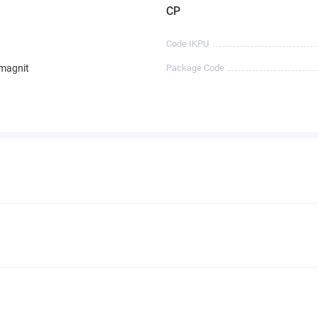
CP
Code IKPU
 magnit
Package Code