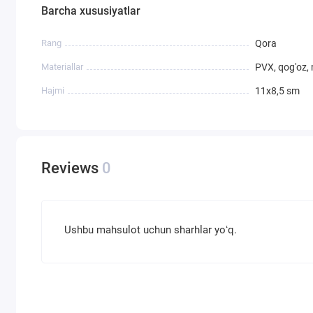
Barcha xususiyatlar
Rang
Qora
Materiallar
PVX, qog'oz,
Hajmi
11х8,5 sm
Reviews
0
Ushbu mahsulot uchun sharhlar yoʻq.