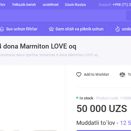
'lov
Yetkazib berish
undefined
Uzum Nasiya
Support
+998 (71) 
Suv uchun filtrlar
Dam olish va piknik uchun
unde
a 4 dona Marmiton LOVE oq
 yopishqoq devor ilgichlar, to'plamda 4 dona Marmiton LOVE oq
Add to Wishlist
T
In stock
Product code: 11000
50 000 UZS
Muddatli to`lov -
12 