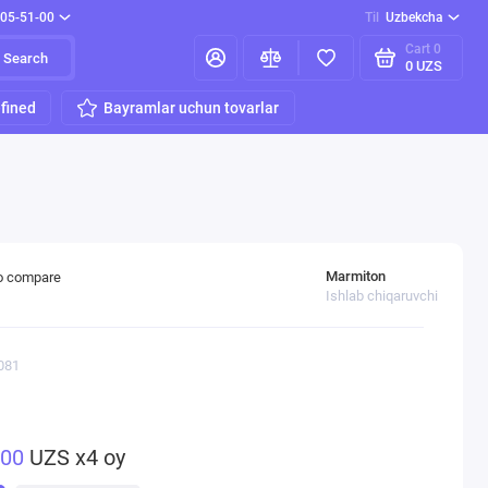
205-51-00
Til
Uzbekcha
Cart
0
Search
0 UZS
fined
Bayramlar uchun tovarlar
Marmiton
o compare
Ishlab chiqaruvchi
081
500
UZS x4 oy