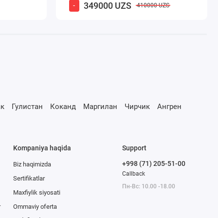
349000 UZS
-
410000 UZS
к
Гулистан
Коканд
Маргилан
Чирчик
Ангрен
Kompaniya haqida
Support
+998 (71) 205-51-00
Biz haqimizda
Callback
Sertifikatlar
Пн-Вс: 10.00 -18.00
Maxfiylik siyosati
r
Ommaviy oferta