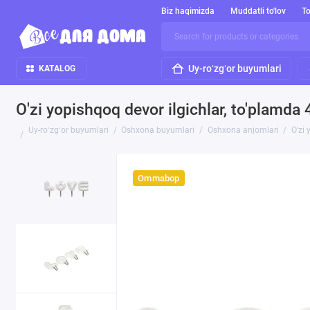
Biz haqimizda
Muddatli to'lov
To
Uy-roʻzgʻor buyumlari
KATALOG
O'zi yopishqoq devor ilgichlar, to'plamd
Uy-roʻzgʻor buyumlari
Oshxona buyumlari
Oshxona anjomlari
O'zi
Ommabop