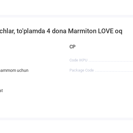
gichlar, to'plamda 4 dona Marmiton LOVE oq
CP
Code IKPU
 hammom uchun
Package Code
at