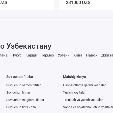
UZS
231000 UZS
о Узбекистану
гана
Нукус
Карши
Термез
Ургенч
Хива
Навои
Джиза
Suv uchun filtrlar
Maishiy kimyo
Suv uchun osmos filtrlar
Hasharotlarga qarshi vositalar
Suv uchun filtrlar
Yuvish vositalari
Suv uchun magistral filtrlar
Tozalash va yuvish vositalari
Suv uchun filtrli ko'za
Vanna va hojatxona uchun vositala