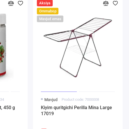
Aksiya
Ommabop
Mavjud emas
034
Mavjud
Product code: 7000008
t, 450 g
Kiyim quritgichi Perilla Mina Large
17019