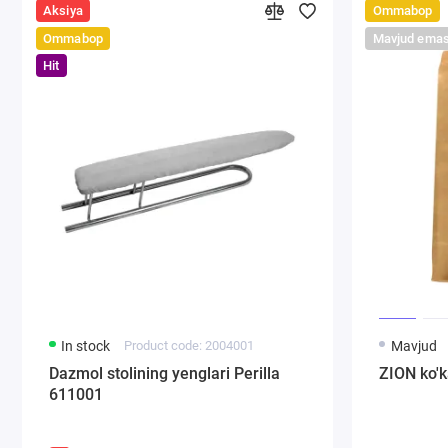
Aksiya
Ommabop
Ommabop
Mavjud ema
Hit
In stock
Product code: 2004001
Mavjud
Dazmol stolining yenglari Perilla
ZION ko'ka
611001