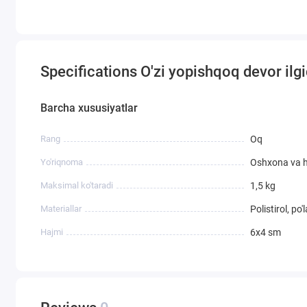
Specifications O'zi yopishqoq devor il
Barcha xususiyatlar
Rang
Oq
Yo'riqnoma
Oshxona va
Maksimal ko'taradi
1,5 kg
Materiallar
Polistirol, po'l
Hajmi
6х4 sm