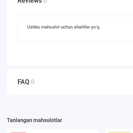
Reviews
0
Ushbu mahsulot uchun sharhlar yoʻq.
FAQ
0
Tanlangan mahsulotlar