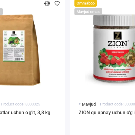
Ommabop
s
Mavjud emas
Product code: 8000025
Mavjud
Product code: 8000
tlar uchun o'g'it, 3,8 kg
ZION qulupnay uchun o'g'i