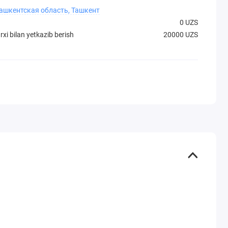
Ташкентская область, Ташкент
0 UZS
xi bilan yetkazib berish
20000 UZS