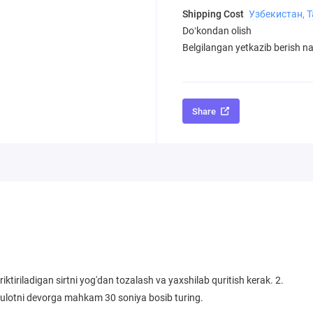
Shipping Cost
Узбекистан, 
Doʻkondan olish
Belgilangan yetkazib berish nar
Share
riktiriladigan sirtni yog'dan tozalash va yaxshilab quritish kerak. 2.
ulotni devorga mahkam 30 soniya bosib turing.