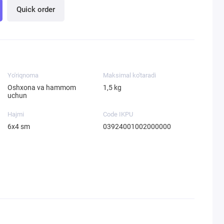
Quick order
Yo'riqnoma
Maksimal ko'taradi
Oshxona va hammom
1,5 kg
uchun
Hajmi
Code IKPU
6х4 sm
03924001002000000