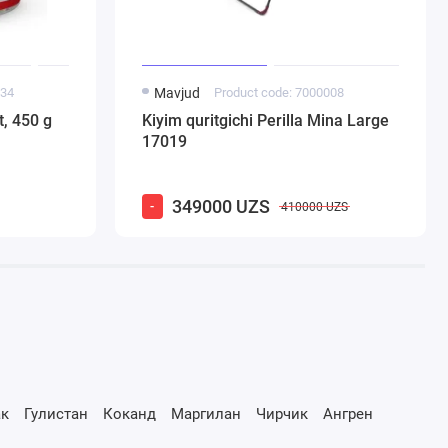
034
Mavjud
Product code: 7000008
t, 450 g
Kiyim quritgichi Perilla Mina Large
17019
349000 UZS
-
410000 UZS
к
Гулистан
Коканд
Маргилан
Чирчик
Ангрен