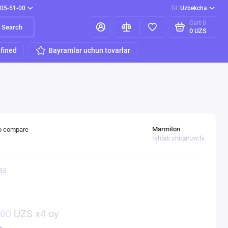
205-51-00
Til
Uzbekcha
Cart
0
Search
0 UZS
fined
Bayramlar uchun tovarlar
Marmiton
o compare
Ishlab chiqaruvchi
35
500
UZS x4 oy