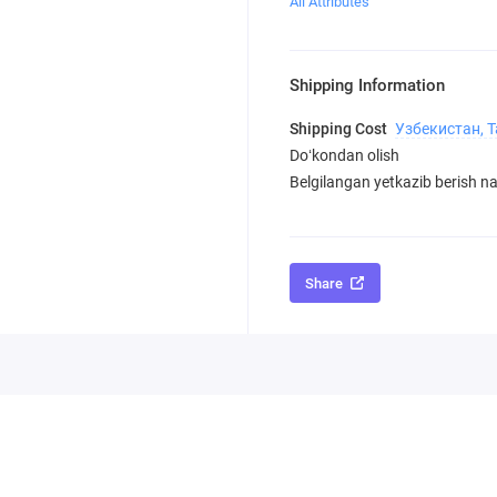
All Attributes
Shipping Information
Shipping Cost
Узбекистан, 
Doʻkondan olish
Belgilangan yetkazib berish nar
Share