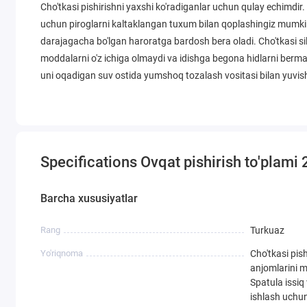
Cho'tkasi pishirishni yaxshi ko'radiganlar uchun qulay echimdir. U
uchun piroglarni kaltaklangan tuxum bilan qoplashingiz mumki
darajagacha bo'lgan haroratga bardosh bera oladi. Cho'tkasi sili
moddalarni o'z ichiga olmaydi va idishga begona hidlarni bermay
uni oqadigan suv ostida yumshoq tozalash vositasi bilan yuvis
Specifications Ovqat pishirish to'plam
Barcha xususiyatlar
Rang
Turkuaz
Yo'riqnoma
Cho'tkasi pis
anjomlarini m
Spatula issiq
ishlash uchun