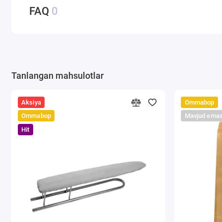
FAQ
0
Tanlangan mahsulotlar
Aksiya
Ommabop
Ommabop
Mavjud ema
Hit