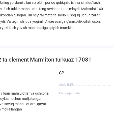
ning yordami bilan siz oltin, porloq qobiqni olish va sirni qo'llash
n. Zich tuklar mahsulotni teng ravishda taqsimlaydi. Mahsulot 140
kondan qilingan. Bu neytral material bo'lib, u sog'liq uchun zararli
di. Va teginish juda yoqimli! Aksessuarga g'amxo'rlik qilish oson:
h yoki idish yuvish mashinasiga qo'yish mumkin.
i 2 ta element Marmiton turkuaz 17081
CP
Code IKPU
hirilgan mahsulotlar va oshxona
Package Code
oylash uchun mo'ljallangan.
 va sovuq mahsulotlarni qayta
 mo'ljallangan