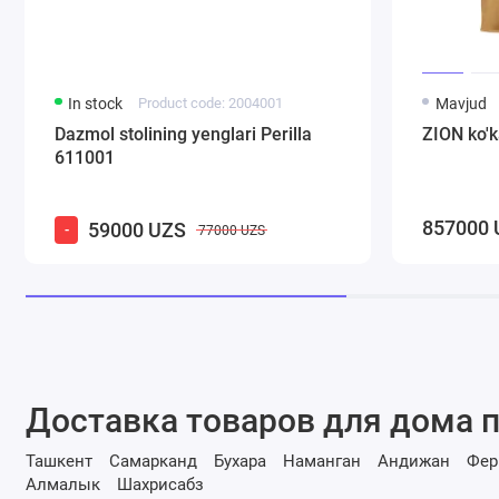
In stock
Product code: 2004001
Mavjud
Dazmol stolining yenglari Perilla
ZION ko'ka
611001
857000 
59000 UZS
-
77000 UZS
Доставка товаров для дома п
Ташкент
Самарканд
Бухара
Наманган
Андижан
Фер
Алмалык
Шахрисабз