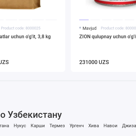
Product code: 8000025
Mavjud
Product code: 8000
tlar uchun o'g'it, 3,8 kg
ZION qulupnay uchun o'g'i
UZS
231000 UZS
о Узбекистану
гана
Нукус
Карши
Термез
Ургенч
Хива
Навои
Джиза