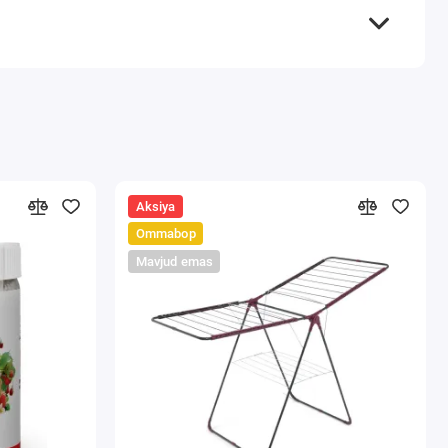
Aksiya
Ommabop
Mavjud emas