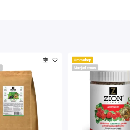
Ommabop
s
Mavjud emas