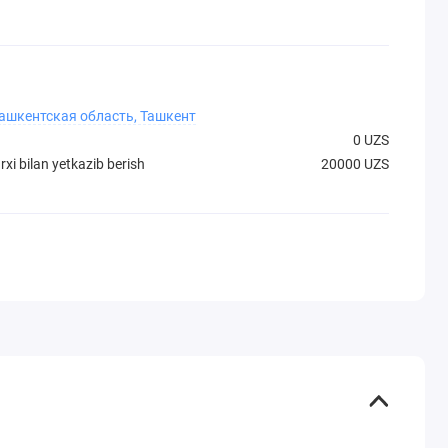
Ташкентская область, Ташкент
0 UZS
xi bilan yetkazib berish
20000 UZS