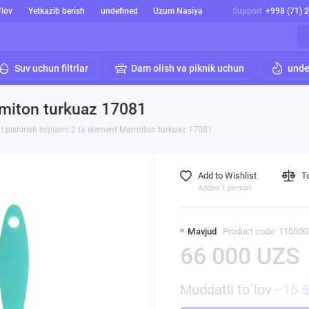
'lov
Yetkazib berish
undefined
Uzum Nasiya
Support
+998 (71) 
Suv uchun filtrlar
Dam olish va piknik uchun
unde
rmiton turkuaz 17081
t pishirish to'plami 2 ta element Marmiton turkuaz 17081
Add to Wishlist
T
Added 1 person
Mavjud
Product code: 110000
66 000 UZS
Muddatli to`lov -
16 