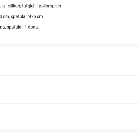
la - silikon; tutqich - polipropilen
x3 sm, spatula 24x6 sm
ona, spatula - 1 dona.