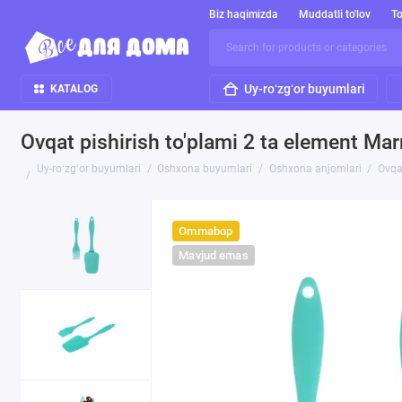
Biz haqimizda
Muddatli to'lov
To
Uy-roʻzgʻor buyumlari
KATALOG
Ovqat pishirish to'plami 2 ta element Ma
Uy-roʻzgʻor buyumlari
Oshxona buyumlari
Oshxona anjomlari
Ovqa
Ommabop
Mavjud emas