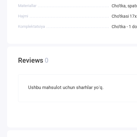
Materiallar
Cho'tka, spatu
Hajmi
Cho'tkasi 17
Komplektatsiya
Cho'tka - 1 d
Reviews
0
Ushbu mahsulot uchun sharhlar yoʻq.