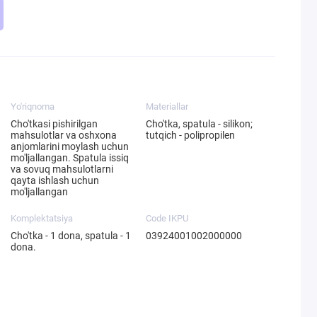
Yo'riqnoma
Materiallar
Cho'tkasi pishirilgan
Cho'tka, spatula - silikon;
mahsulotlar va oshxona
tutqich - polipropilen
anjomlarini moylash uchun
mo'ljallangan. Spatula issiq
va sovuq mahsulotlarni
qayta ishlash uchun
mo'ljallangan
Komplektatsiya
Code IKPU
Cho'tka - 1 dona, spatula - 1
03924001002000000
dona.