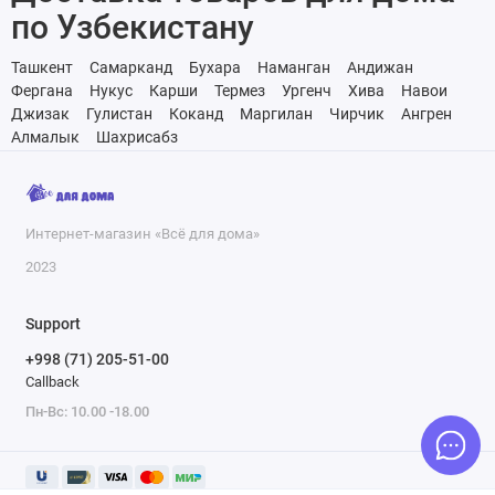
по Узбекистану
Ташкент
Самарканд
Бухара
Наманган
Андижан
Фергана
Нукус
Карши
Термез
Ургенч
Хива
Навои
Джизак
Гулистан
Коканд
Маргилан
Чирчик
Ангрен
Алмалык
Шахрисабз
Интернет-магазин «Всё для дома»
2023
Support
+998 (71) 205-51-00
Callback
Пн-Вс: 10.00 -18.00