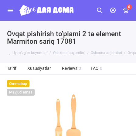
0
Ovqat pishirish to'plami 2 ta element
Marmiton sariq 17081
Uy-roʻzgʻor buyumlari
Oshxona buyumlari
Oshxona anjomlari
Ovqat
Ta’rif
Xususiyatlar
Reviews
0
FAQ
0
Ommabop
Mavjud emas