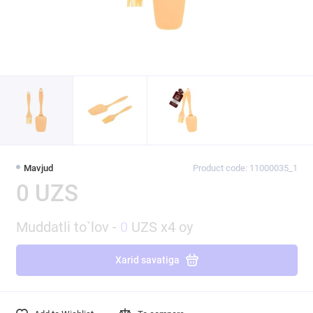
Mavjud
Product code: 11000035_1
0 UZS
Muddatli to`lov -
0
UZS x4 oy
Xarid savatiga