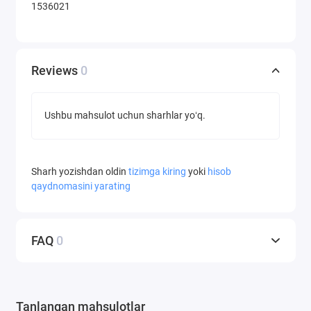
1536021
Reviews
0
Ushbu mahsulot uchun sharhlar yoʻq.
Sharh yozishdan oldin
tizimga kiring
yoki
hisob
qaydnomasini yarating
FAQ
0
Tanlangan mahsulotlar