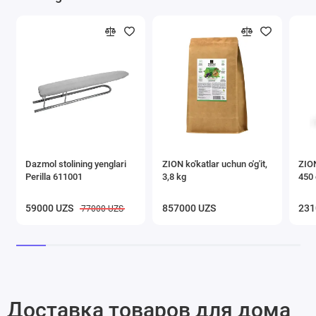
Dazmol stolining yenglari
ZION ko'katlar uchun o'g'it,
ZION
Perilla 611001
3,8 kg
450 
59000 UZS
857000 UZS
231
77000 UZS
Доставка товаров для дома