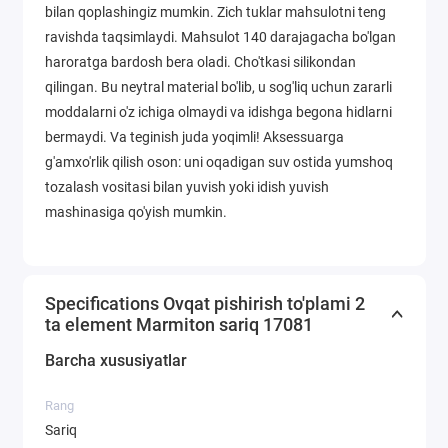
bilan qoplashingiz mumkin. Zich tuklar mahsulotni teng
ravishda taqsimlaydi. Mahsulot 140 darajagacha bo'lgan
haroratga bardosh bera oladi. Cho'tkasi silikondan
qilingan. Bu neytral material bo'lib, u sog'liq uchun zararli
moddalarni o'z ichiga olmaydi va idishga begona hidlarni
bermaydi. Va teginish juda yoqimli! Aksessuarga
g'amxo'rlik qilish oson: uni oqadigan suv ostida yumshoq
tozalash vositasi bilan yuvish yoki idish yuvish
mashinasiga qo'yish mumkin.
Specifications Ovqat pishirish to'plami 2
ta element Marmiton sariq 17081
Barcha xususiyatlar
Rang
Sariq