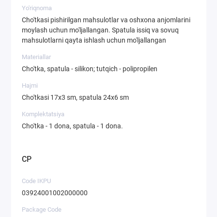
Yo'riqnoma
Cho'tkasi pishirilgan mahsulotlar va oshxona anjomlarini
moylash uchun mo'ljallangan. Spatula issiq va sovuq
mahsulotlarni qayta ishlash uchun mo'ljallangan
Materiallar
Cho'tka, spatula - silikon; tutqich - polipropilen
Hajmi
Cho'tkasi 17x3 sm, spatula 24x6 sm
Komplektatsiya
Cho'tka - 1 dona, spatula - 1 dona.
CP
Code IKPU
03924001002000000
Package Code