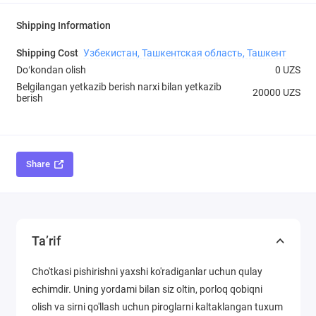
Shipping Information
Shipping Cost
Узбекистан, Ташкентская область, Ташкент
Doʻkondan olish
0 UZS
Belgilangan yetkazib berish narxi bilan yetkazib
20000 UZS
berish
Share
Ta’rif
Cho'tkasi pishirishni yaxshi ko'radiganlar uchun qulay
echimdir. Uning yordami bilan siz oltin, porloq qobiqni
olish va sirni qo'llash uchun piroglarni kaltaklangan tuxum