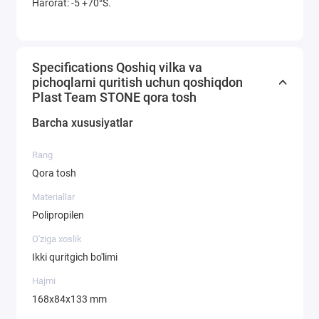
Harorat: -5 +70°S.
Specifications Qoshiq vilka va
pichoqlarni quritish uchun qoshiqdon
Plast Team STONE qora tosh
Barcha xususiyatlar
Rang
Qora tosh
Materiallar
Polipropilen
O'ziga xoslik
Ikki quritgich bo'limi
Hajmi
168х84х133 mm