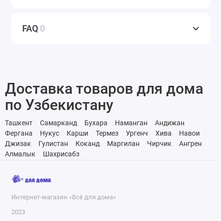
FAQ
0
Доставка товаров для дома
по Узбекистану
Ташкент
Самарканд
Бухара
Наманган
Андижан
Фергана
Нукус
Карши
Термез
Ургенч
Хива
Навои
Джизак
Гулистан
Коканд
Маргилан
Чирчик
Ангрен
Алмалык
Шахрисабз
Интернет-магазин «Всё для дома»
2023