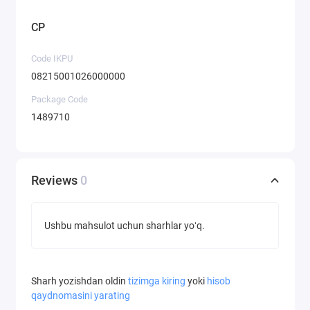
CP
Code IKPU
08215001026000000
Package Code
1489710
Reviews
0
Ushbu mahsulot uchun sharhlar yoʻq.
Sharh yozishdan oldin
tizimga kiring
yoki
hisob
qaydnomasini yarating