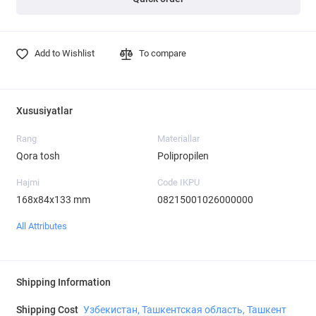
Add to Wishlist
To compare
Xususiyatlar
Rang
Materiallar
Qora tosh
Polipropilen
Hajmi
Code IKPU
168х84х133 mm
08215001026000000
All Attributes
Shipping Information
Shipping Cost
Узбекистан, Ташкентская область, Ташкент