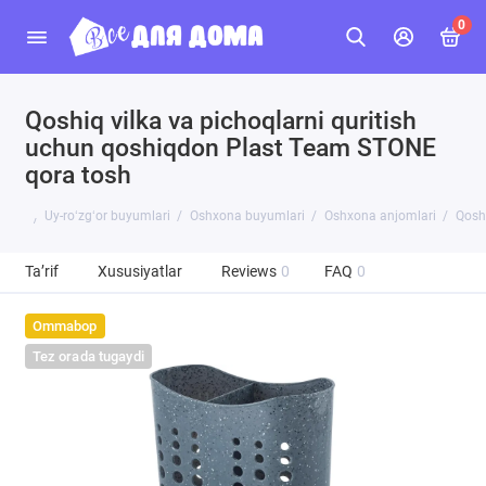
0
Qoshiq vilka va pichoqlarni quritish
uchun qoshiqdon Plast Team STONE
qora tosh
Uy-roʻzgʻor buyumlari
Oshxona buyumlari
Oshxona anjomlari
Qoshi
Ta’rif
Xususiyatlar
Reviews
0
FAQ
0
Ommabop
Tez orada tugaydi