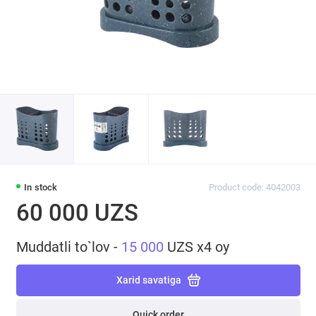
In stock
Product code: 4042003
60 000 UZS
Muddatli to`lov -
15 000
UZS x4 oy
Xarid savatiga
Quick order