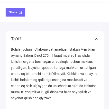
Share
Ta’rif
Bolalar uchun ho'llab-quvvatlanadigan stakan Men bilan
o'ynang Salom, Dino! 270 ml faqat mustaqil ravishda
ichishni o'rgana boshlagan chaqaloqlar uchun maxsus
yaratilgan. Naychali qopqoq tanaga mahkam o'rnatilgan -
chaqaloq bir tomchi ham to'kilmaydi. Kichkina va qulay - u
kichik bolalarning qo'llariga osongina mos keladi va
chaqaloq o'sib ulg'ayganida uni chashka sifatida ishlatish
mumkin. Yoqimli va kulgili dinozavr bilan sayr qilish va
sayohat qilish haqiqiy zavq!