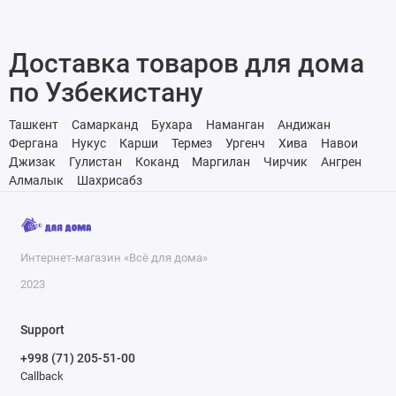
Доставка товаров для дома
по Узбекистану
Ташкент
Самарканд
Бухара
Наманган
Андижан
Фергана
Нукус
Карши
Термез
Ургенч
Хива
Навои
Джизак
Гулистан
Коканд
Маргилан
Чирчик
Ангрен
Алмалык
Шахрисабз
Интернет-магазин «Всё для дома»
2023
Support
+998 (71) 205-51-00
Callback