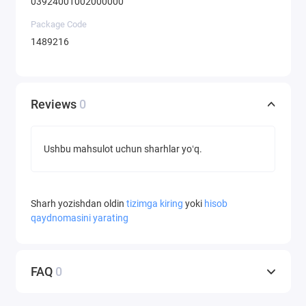
03924001002000000
Package Code
1489216
Reviews
0
Ushbu mahsulot uchun sharhlar yoʻq.
Sharh yozishdan oldin
tizimga kiring
yoki
hisob
qaydnomasini yarating
FAQ
0