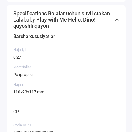
Specifications Bolalar uchun suvli stakan
Lalababy Play with Me Hello, Dino!
quyoshli quyon
Barcha xususiyatlar
Hajmi, l
0,27
Materiallar
Polipropilen
Hajmi
110х93х117 mm
CP
Code IKPU