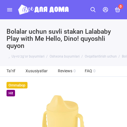
0
Bolalar uchun suvli stakan Lalababy
Play with Me Hello, Dino! quyoshli
quyon
Uy-roʻzgʻor buyumlari
Oshxona buyumlari
Ovqatlantirish uchun
Bol
Ta’rif
Xususiyatlar
Reviews
0
FAQ
0
Ommabop
Hit