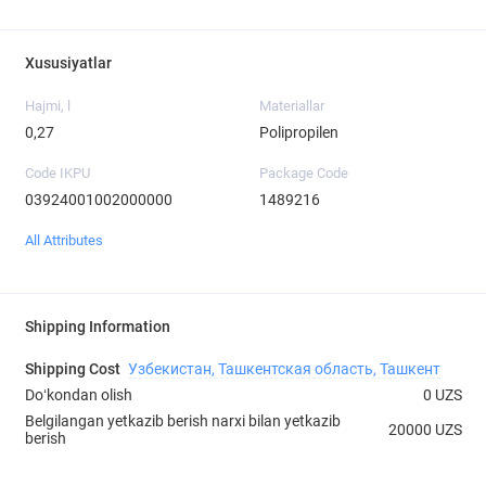
Xususiyatlar
Hajmi, l
Materiallar
0,27
Polipropilen
Code IKPU
Package Code
03924001002000000
1489216
All Attributes
Shipping Information
Shipping Cost
Узбекистан, Ташкентская область, Ташкент
Doʻkondan olish
0 UZS
Belgilangan yetkazib berish narxi bilan yetkazib
20000 UZS
berish