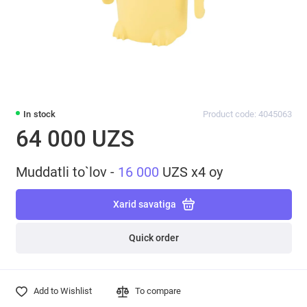
In stock
Product code: 4045063
64 000 UZS
Muddatli to`lov -
16 000
UZS x4 oy
Xarid savatiga
Quick order
Add to Wishlist
To compare