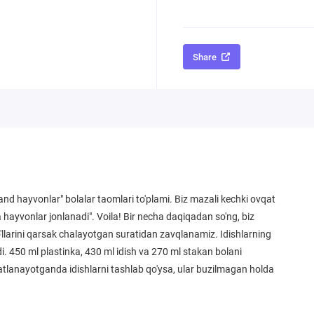
Share
 band hayvonlar" bolalar taomlari to'plami. Biz mazali kechki ovqat
a hayvonlar jonlanadi". Voila! Bir necha daqiqadan so'ng, biz
llarini qarsak chalayotgan suratidan zavqlanamiz. Idishlarning
i. 450 ml plastinka, 430 ml idish va 270 ml stakan bolani
atlanayotganda idishlarni tashlab qo'ysa, ular buzilmagan holda