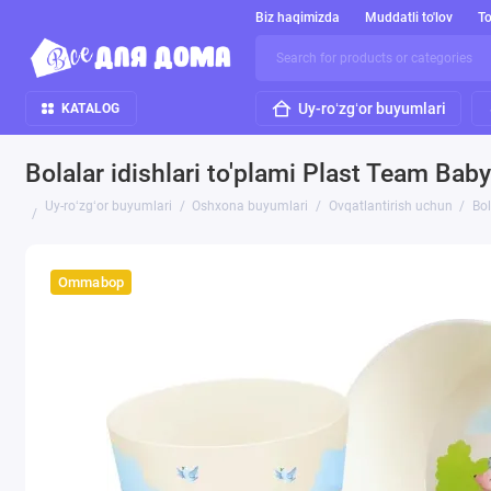
Biz haqimizda
Muddatli to'lov
To
Uy-roʻzgʻor buyumlari
KATALOG
Bolalar idishlari to'plami Plast Team Bab
Uy-roʻzgʻor buyumlari
Oshxona buyumlari
Ovqatlantirish uchun
Bol
Ommabop