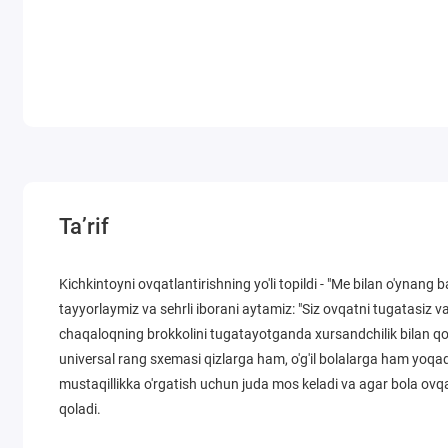
Ta’rif
Kichkintoyni ovqatlantirishning yo'li topildi - "Me bilan o'ynang
tayyorlaymiz va sehrli iborani aytamiz: "Siz ovqatni tugatasiz v
chaqaloqning brokkolini tugatayotganda xursandchilik bilan qo'
universal rang sxemasi qizlarga ham, o'g'il bolalarga ham yoqad
mustaqillikka o'rgatish uchun juda mos keladi va agar bola ovq
qoladi.