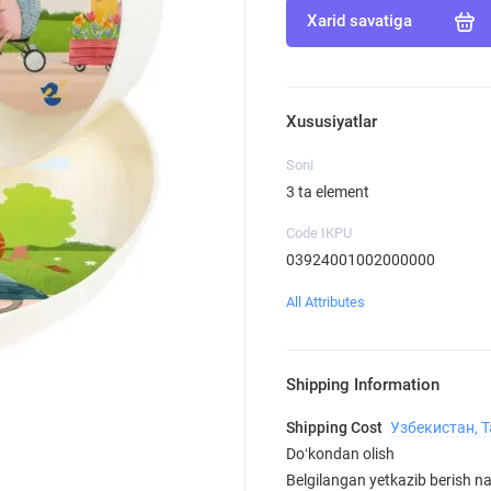
Xarid savatiga
Xususiyatlar
Soni
3 ta element
Code IKPU
03924001002000000
All Attributes
Shipping Information
Shipping Cost
Узбекистан, 
Doʻkondan olish
Belgilangan yetkazib berish nar