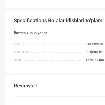
Specifications Bolalar idishlari to'pla
Barcha xususiyatlar
Soni
3 ta element
Materiallar
Polipropilen
Hajmi
187х187х88
Reviews
0