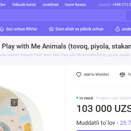
'lov
Yetkazib berish
undefined
Uzum Nasiya
Support
+998 (71) 
Suv uchun filtrlar
Dam olish va piknik uchun
unde
y Play with Me Animals (tovoq, piyola, staka
alar idishlari to'plami Plast Team Baby Play with Me Animals (tovoq, piyola, stakan
Add to Wishlist
T
In stock
Product code: 40450
103 000 UZ
Muddatli to`lov -
25 