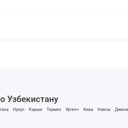
о Узбекистану
гана
Нукус
Карши
Термез
Ургенч
Хива
Навои
Джиза