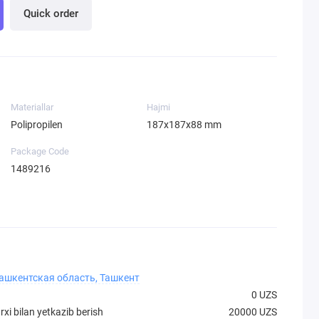
Quick order
Materiallar
Hajmi
Polipropilen
187х187х88 mm
Package Code
1489216
Ташкентская область, Ташкент
0 UZS
xi bilan yetkazib berish
20000 UZS