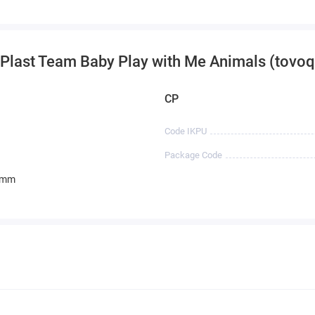
mi Plast Team Baby Play with Me Animals (tovoq
CP
Code IKPU
Package Code
 mm