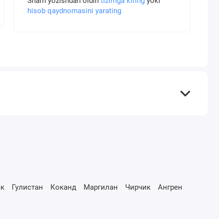
Sharh yozishdan oldin
tizimga kiring
yoki
hisob qaydnomasini yarating
к
Гулистан
Коканд
Маргилан
Чирчик
Ангрен