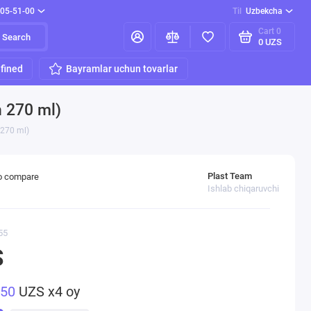
205-51-00
Til
Uzbekcha
Cart
0
Search
0 UZS
fined
Bayramlar uchun tovarlar
n 270 ml)
 270 ml)
Plast Team
o compare
Ishlab chiqaruvchi
55
S
750
UZS x4 oy