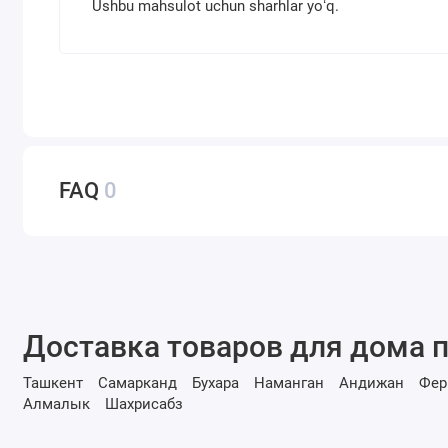
Ushbu mahsulot uchun sharhlar yoʻq.
FAQ
0
Доставка товаров для дома п
Ташкент
Самарканд
Бухара
Наманган
Андижан
Фер
Алмалык
Шахрисабз