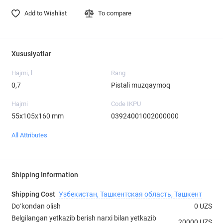
Add to Wishlist
To compare
Xususiyatlar
Hajmi, l
Rang
0,7
Pistali muzqaymoq
Hajmi
Code IKPU
55x105x160 mm
03924001002000000
All Attributes
Shipping Information
Shipping Cost
Узбекистан, Ташкентская область, Ташкент
Doʻkondan olish
0 UZS
Belgilangan yetkazib berish narxi bilan yetkazib
20000 UZS