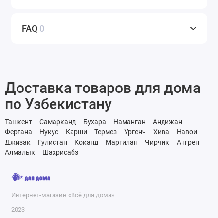
FAQ
0
Доставка товаров для дома
по Узбекистану
Ташкент
Самарканд
Бухара
Наманган
Андижан
Фергана
Нукус
Карши
Термез
Ургенч
Хива
Навои
Джизак
Гулистан
Коканд
Маргилан
Чирчик
Ангрен
Алмалык
Шахрисабз
Интернет-магазин «Всё для дома»
2023