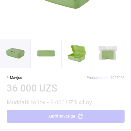
Mavjud
Product code: 4027003
36 000 UZS
Muddatli to`lov -
9 000
UZS x4 oy
Xarid savatiga