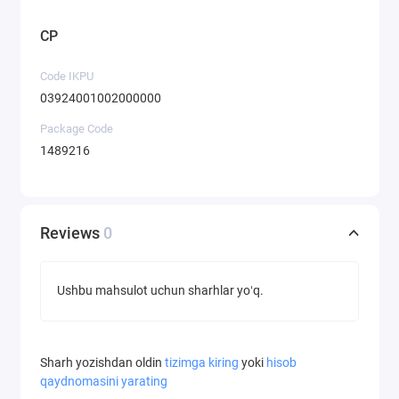
CP
Code IKPU
03924001002000000
Package Code
1489216
Reviews
0
Ushbu mahsulot uchun sharhlar yoʻq.
Sharh yozishdan oldin
tizimga kiring
yoki
hisob
qaydnomasini yarating