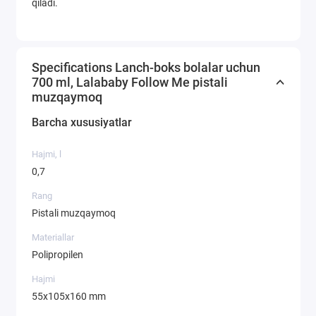
qiladi.
Specifications Lanch-boks bolalar uchun
700 ml, Lalababy Follow Me pistali
muzqaymoq
Barcha xususiyatlar
Hajmi, l
0,7
Rang
Pistali muzqaymoq
Materiallar
Polipropilen
Hajmi
55x105x160 mm