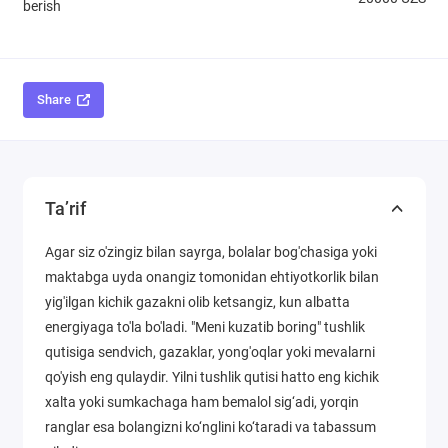
berish
Share
Ta’rif
Agar siz o'zingiz bilan sayrga, bolalar bog'chasiga yoki
maktabga uyda onangiz tomonidan ehtiyotkorlik bilan
yig'ilgan kichik gazakni olib ketsangiz, kun albatta
energiyaga to'la bo'ladi. "Meni kuzatib boring" tushlik
qutisiga sendvich, gazaklar, yong'oqlar yoki mevalarni
qo'yish eng qulaydir. Yilni tushlik qutisi hatto eng kichik
xalta yoki sumkachaga ham bemalol sig‘adi, yorqin
ranglar esa bolangizni ko‘nglini ko‘taradi va tabassum