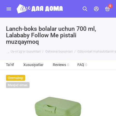
0
Lanch-boks bolalar uchun 700 ml,
Lalababy Follow Me pistali
muzqaymoq
Uy-roʻzgʻor buyumlari
Oshxona buyumlari
Oziq-ovqat mahsulotlarini 
Ta’rif
Xususiyatlar
Reviews
0
FAQ
0
Ommabop
Mavjud emas