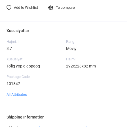
Add to Wishlist
To compare
Xususiyatlar
Hajmi, l
Rang
3,7
Moviy
Xususiyat
Hajmi
To'liq yopiq qopqoq
292x228x82 mm
Package Code
101847
All Attributes
Shipping Information