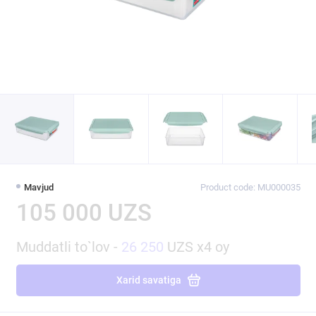
Mavjud
Product code: MU000035
105 000 UZS
Muddatli to`lov -
26 250
UZS x4 oy
Xarid savatiga