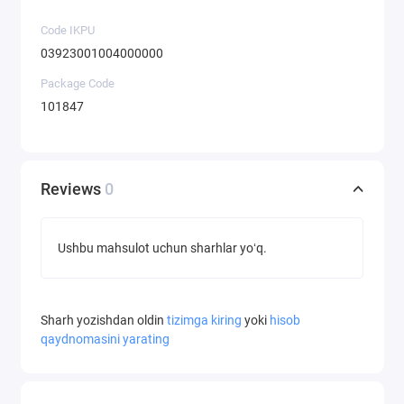
Code IKPU
03923001004000000
Package Code
101847
Reviews
0
Ushbu mahsulot uchun sharhlar yoʻq.
Sharh yozishdan oldin
tizimga kiring
yoki
hisob
qaydnomasini yarating