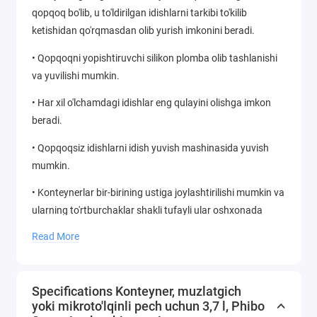
qopqoq bo'lib, u to'ldirilgan idishlarni tarkibi to'kilib
ketishidan qo'rqmasdan olib yurish imkonini beradi.
• Qopqoqni yopishtiruvchi silikon plomba olib tashlanishi
va yuvilishi mumkin.
• Har xil o'lchamdagi idishlar eng qulayini olishga imkon
beradi.
• Qopqoqsiz idishlarni idish yuvish mashinasida yuvish
mumkin.
• Konteynerlar bir-birining ustiga joylashtirilishi mumkin va
ularning to'rtburchaklar shakli tufayli ular oshxonada
bo'sh joydan optimal foydalanishadi.
Read More
• Oziq-ovqat bilan aloqa qilish uchun tasdiqlangan xavfsiz
polipropilendan ishlab chiqarilgan va 100% qayta
Specifications Konteyner, muzlatgich
ishlanishi mumkin.
yoki mikroto'lqinli pech uchun 3,7 l, Phibo