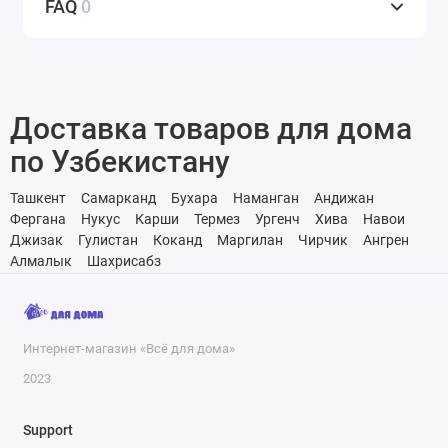
FAQ
0
Доставка товаров для дома
по Узбекистану
Ташкент
Самарканд
Бухара
Наманган
Андижан
Фергана
Нукус
Карши
Термез
Ургенч
Хива
Навои
Джизак
Гулистан
Коканд
Маргилан
Чирчик
Ангрен
Алмалык
Шахрисабз
Интернет-магазин «Всё для дома»
2023
Support