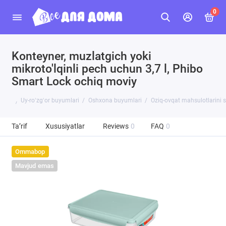
0
Konteyner, muzlatgich yoki
mikroto'lqinli pech uchun 3,7 l, Phibo
Smart Lock ochiq moviy
Uy-roʻzgʻor buyumlari
Oshxona buyumlari
Oziq-ovqat mahsulotlarini 
Ta’rif
Xususiyatlar
Reviews
0
FAQ
0
Ommabop
Mavjud emas