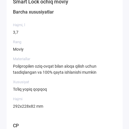
Smart Lock ochiq moviy
Barcha xususiyatlar
Hajmi, l
3,7
Rang
Moviy
Materiallar
Polipropilen oziq-ovqat bilan aloqa qilish uchun
tasdiqlangan va 100% qayta ishlanishi mumkin
Xususiyat
To'liq yopiq qopqoq
Hajmi
292x228x82 mm
CP